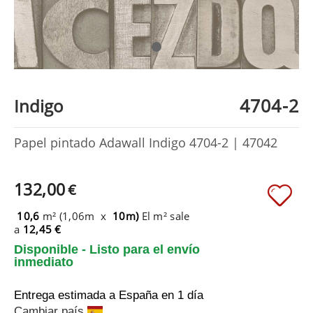
4704-2
Indigo
Papel pintado Adawall Indigo 4704-2 | 47042
132,00
€
10,6
m² (1,06m x
10m)
El m² sale
a
12,45 €
Disponible - Listo para el envío
inmediato
Entrega estimada a España
en 1 día
Cambiar país