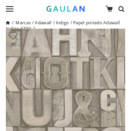
/
Marcas
/
Adawall
/
Indigo
/
Papel pintado Adawall
Indigo 4704-2