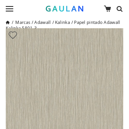
/
Marcas
/
Adawall
/
Kalinka
/
Papel pintado Adawall
Kalinka 5801-3