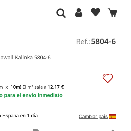
Ref.:
5804-6
awall Kalinka 5804-6
6m x
10m)
El m² sale a
12,17 €
to para el envío inmediato
a España
en 1 día
Cambiar país