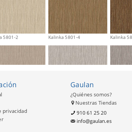
ka 5801-2
Kalinka 5801-4
Kalinka 5
ación
Gaulan
l
¿Quiénes somos?
Nuestras Tiendas
e privacidad
910 61 25 20
er
info@gaulan.es
ka 5801-6
Kalinka 5801-7
Kalinka 5