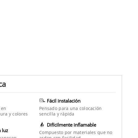
ca
Fácil instalación
 en
Pensado para una colocación
ura y colores
sencilla y rápida
Difícilmente inflamable
a luz
Compuesto por materiales que no
manecen
arden con facilidad