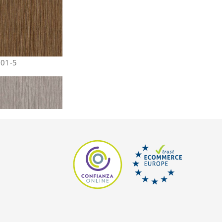
801-5
801-8