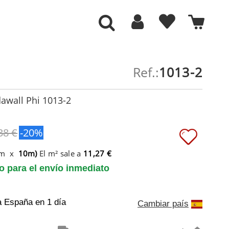
Ref.:
1013-2
awall Phi 1013-2
38 €
-20%
6m x
10m)
El m² sale a
11,27 €
to para el envío inmediato
a España
en 1 día
Cambiar país