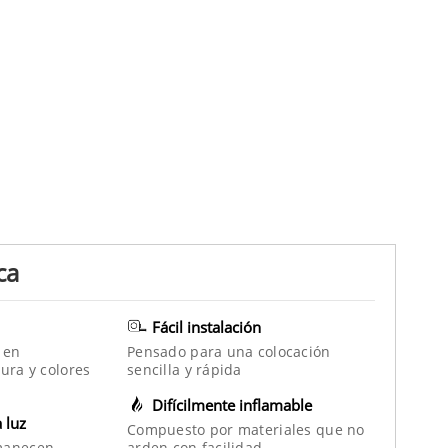
ca
Fácil instalación
 en
Pensado para una colocación
ura y colores
sencilla y rápida
Difícilmente inflamable
a luz
Compuesto por materiales que no
manecen
arden con facilidad