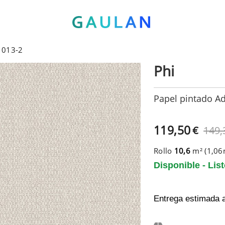
 1013-2
Phi
Papel pintado Ad
119,50
€
149,
Rollo
10,6
m² (1,0
Disponible - Lis
Entrega estimada 