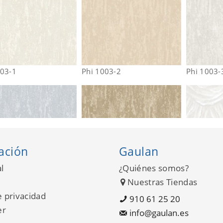
003-1
Phi 1003-2
Phi 1003-
ación
Gaulan
l
¿Quiénes somos?
Nuestras Tiendas
e privacidad
910 61 25 20
er
info@gaulan.es