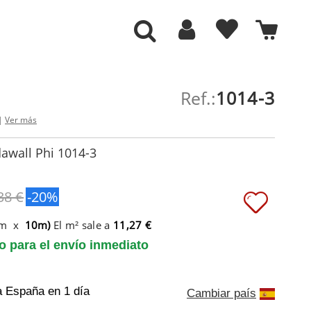
Ref.:
1014-3
 |
Ver más
awall Phi 1014-3
38 €
-20%
6m x
10m)
El m² sale a
11,27 €
to para el envío inmediato
a España
en 1 día
Cambiar país