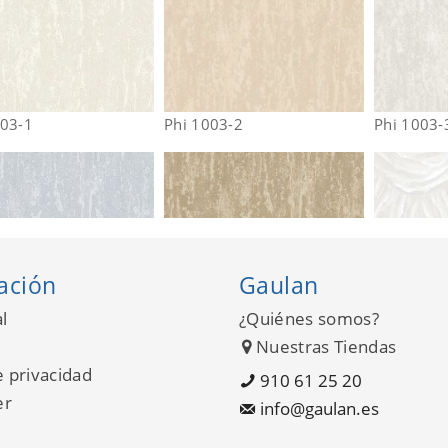
003-1
Phi 1003-2
Phi 1003-
ación
Gaulan
l
¿Quiénes somos?
Nuestras Tiendas
e privacidad
910 61 25 20
er
info@gaulan.es
003-4
Phi 1003-5
Phi 1005-