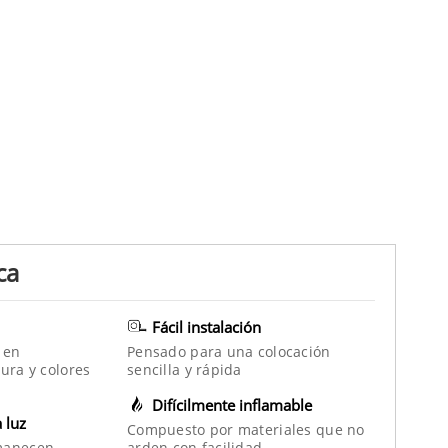
ca
Fácil instalación
 en
Pensado para una colocación
ura y colores
sencilla y rápida
Difícilmente inflamable
a luz
Compuesto por materiales que no
manecen
arden con facilidad