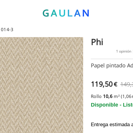
 1014-3
Phi
1 opinión
Papel pintado Ad
119,50
€
149,
Rollo
10,6
m² (1,0
Disponible - Lis
Entrega estimada 