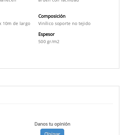
Composición
x 10m de largo
Vinílico soporte no tejido
Espesor
500 gr/m2
Danos tu opinión
Opinar
Opina