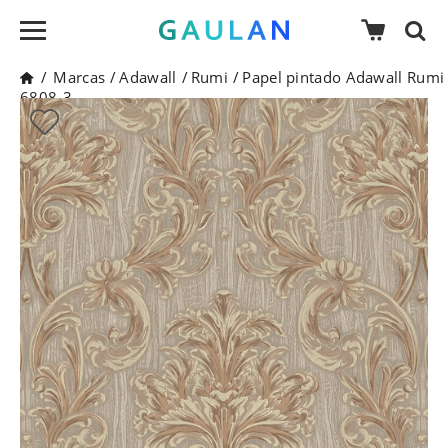
/
Marcas
/
Adawall
/
Rumi
/
Papel pintado Adawall Rumi
6808-3