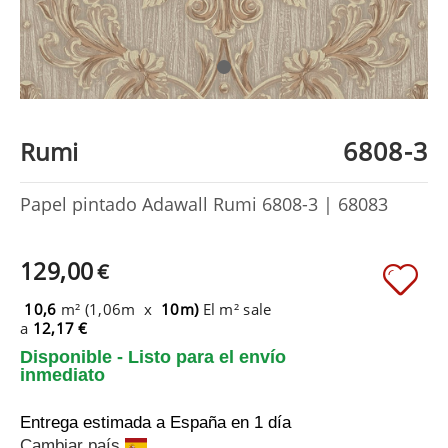
6808-3
Rumi
Papel pintado Adawall Rumi 6808-3 | 68083
129,00
€
10,6
m² (1,06m x
10m)
El m² sale
a
12,17 €
Disponible - Listo para el envío
inmediato
Entrega estimada a España
en 1 día
Cambiar país