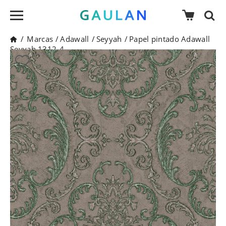
/
Marcas
/
Adawall
/
Seyyah
/
Papel pintado Adawall
Seyyah 1312-4