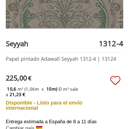
1312-4
Seyyah
Papel pintado Adawall Seyyah 1312-4 | 13124
225,00
€
10,6
m² (1,06m x
10m)
El m² sale
a
21,23 €
Disponible - Listo para el envío
internacional
Entrega estimada a España
de 8 a 11 días
Cambiar país