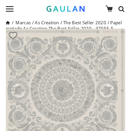
/
Marcas
/
As Creation
/
The Best Seller 2020
/
Papel
pintado As Creation The Best Seller 2020 - 37055-5