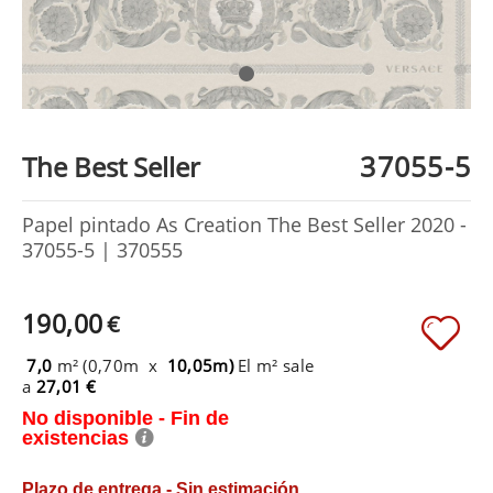
37055-5
The Best Seller
Papel pintado As Creation The Best Seller 2020 -
37055-5 | 370555
190,00
€
7,0
m² (0,70m x
10,05m)
El m² sale
a
27,01 €
No disponible - Fin de
existencias
Plazo de entrega - Sin estimación