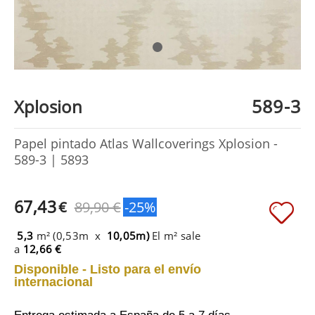
589-3
Xplosion
Papel pintado Atlas Wallcoverings Xplosion -
589-3 | 5893
67,43
€
89,90 €
-25%
5,3
m² (0,53m x
10,05m)
El m² sale
a
12,66 €
Disponible - Listo para el envío
internacional