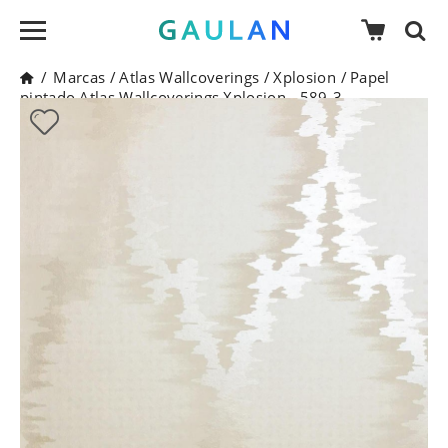
/
Marcas
/
Atlas Wallcoverings
/
Xplosion
/
Papel
pintado Atlas Wallcoverings Xplosion - 589-3