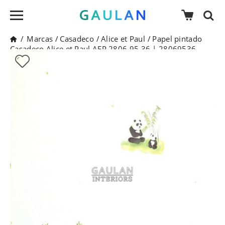
/
Marcas
/
Casadeco
/
Alice et Paul
/
Papel pintado
Casadeco Alice et Paul AEP 2806 95 36 | 28069536