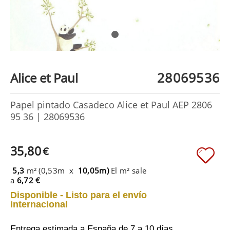
28069536
Alice et Paul
Papel pintado Casadeco Alice et Paul AEP 2806
95 36 | 28069536
35,80
€
5,3
m² (0,53m x
10,05m)
El m² sale
a
6,72 €
Disponible - Listo para el envío
internacional
Entrega estimada a España
de 7 a 10 días