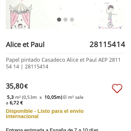
28115414
Alice et Paul
Papel pintado Casadeco Alice et Paul AEP 2811
54 14 | 28115414
35,80
€
5,3
m² (0,53m x
10,05m)
El m² sale
a
6,72 €
Disponible - Listo para el envío
internacional
Entrega estimada a España
de 7 a 10 días