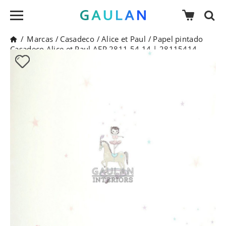
/
Marcas
/
Casadeco
/
Alice et Paul
/
Papel pintado
Casadeco Alice et Paul AEP 2811 54 14 | 28115414