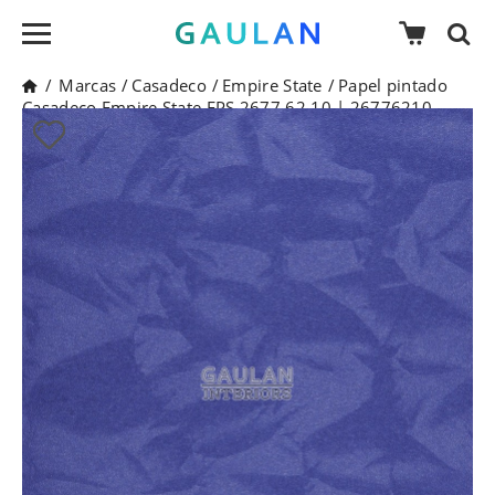
/
Marcas
/
Casadeco
/
Empire State
/
Papel pintado
Casadeco Empire State EPS 2677 62 10 | 26776210