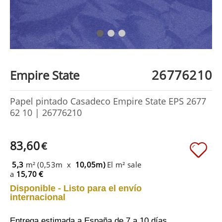
26776210
Empire State
Papel pintado Casadeco Empire State EPS 2677
62 10 | 26776210
83,60
€
5,3
m² (0,53m x
10,05m)
El m² sale
a
15,70 €
Disponible - Listo para el envío
internacional
Entrega estimada a España
de 7 a 10 días