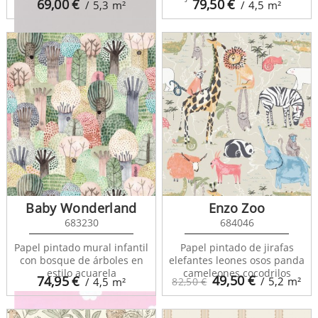
69,00
€
79,50
€
/ 5,3
m²
/ 4,5
m²
Rose And Nino 29699203
Baby Wonderland
Enzo Zoo
683230
684046
Papel pintado mural infantil
Papel pintado de jirafas
con bosque de árboles en
elefantes leones osos panda
Rose And Nino 29751296
estilo acuarela
cameleones cocodrilos
49,50
€
74,95
€
/ 5,2
m²
/ 4,5
m²
82,50 €