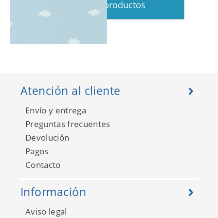
Ver más productos
Rose And Nino 29756430
Atención al cliente
Envío y entrega
Preguntas frecuentes
Devolución
Pagos
Contacto
Información
Rose And Nino 29756549
Aviso legal