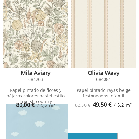
Mila Aviary
Olivia Wavy
Rose And Nino 29755132
684263
684081
Papel pintado de flores y
Papel pintado rayas beige
pájaros colores pastel estilo
festoneadas infantil
English country
49,50
€
89,00
€
/ 5,2
m²
/ 5,2
m²
82,50 €