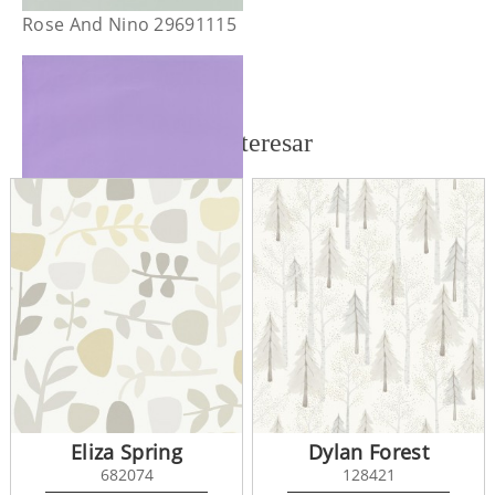
Rose And Nino 29691115
También te puede interesar
Rose And Nino 29695217
Eliza Spring
Dylan Forest
682074
128421