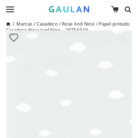
/
Marcas
/
Casadeco
/
Rose And Nino
/
Papel pintado
Casadeco Rose And Nino - 29756549