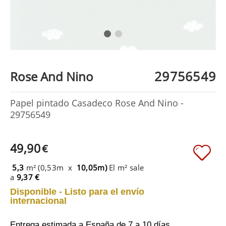
29756549
Rose And Nino
Papel pintado Casadeco Rose And Nino -
29756549
49,90
€
5,3
m² (0,53m x
10,05m)
El m² sale
a
9,37 €
Disponible - Listo para el envío
internacional
Entrega estimada a España
de 7 a 10 días