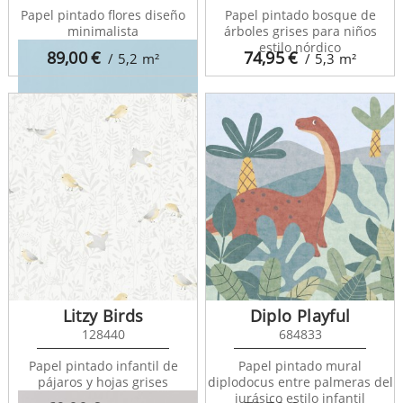
Papel pintado flores diseño
Papel pintado bosque de
minimalista
árboles grises para niños
estilo nórdico
89,00
€
74,95
€
/ 5,2
m²
/ 5,3
m²
Rose And Nino 29696111
Litzy Birds
Diplo Playful
128440
684833
Papel pintado infantil de
Papel pintado mural
pájaros y hojas grises
diplodocus entre palmeras del
jurásico estilo infantil