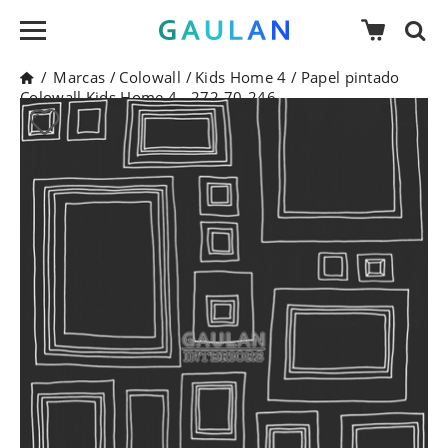
/
Marcas
/
Colowall
/
Kids Home 4
/
Papel pintado
Colowall Kids Home 4 - 272-70-246