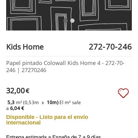
272-70-246
Kids Home
Papel pintado Colowall Kids Home 4 - 272-70-
246 | 27270246
32,00
€
5,3
m² (0,53m x
10m)
El m² sale
a
6,04 €
Disponible - Listo para el envío
internacional
Entrega estimada a España
de 7 a 9 días