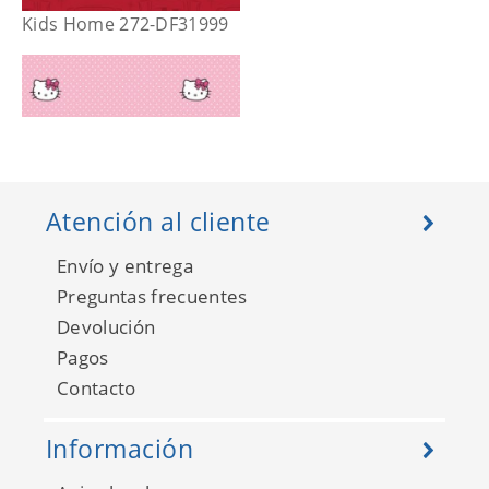
Kids Home 272-DF31999
Atención al cliente
Envío y entrega
Preguntas frecuentes
Devolución
Pagos
Kids Home 272-DF73399
Contacto
Información