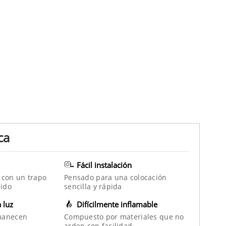
ca
Fácil instalación
 con un trapo
Pensado para una colocación
ido
sencilla y rápida
a luz
Difícilmente inflamable
manecen
Compuesto por materiales que no
arden con facilidad