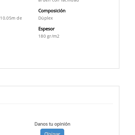
Composición
 10.05m de
Dúplex
Espesor
180 gr/m2
Danos tu opinión
Opinar
Opina