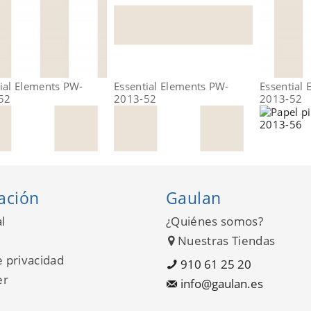
ial Elements PW-
Essential Elements PW-
Essential
52
2013-52
2013-52
ación
Gaulan
l
¿Quiénes somos?
Nuestras Tiendas
e privacidad
910 61 25 20
er
info@gaulan.es
ial Elements PW-
Essential Elements PW-
Essential