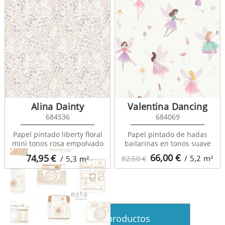
Alina Dainty
Valentina Dancing
Fab 138836
684536
684069
Papel pintado liberty floral
Papel pintado de hadas
mini tonos rosa empolvado
bailarinas en tonos suave
66,00
€
74,95
€
/ 5,2
m²
/ 5,3
m²
82,50 €
Ver más productos