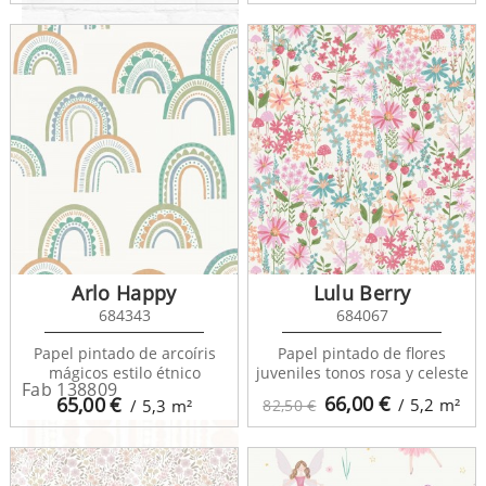
Fab 138533
Arlo Happy
Lulu Berry
684343
684067
Papel pintado de arcoíris
Papel pintado de flores
mágicos estilo étnico
juveniles tonos rosa y celeste
Fab 138809
66,00
€
65,00
€
/ 5,2
m²
/ 5,3
m²
82,50 €