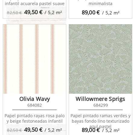
infantil acuarela pastel suave
minimalista
49,50
€
89,00
€
/ 5,2
m²
82,50 €
/ 5,2
m²
Fab 138532
Olivia Wavy
Willowmere Sprigs
684082
684299
Papel pintado rayas rosa palo
Papel pintado ramas verdes y
y beige festoneadas infantil
bayas fondo lino texturizado
azul pastel
49,50
€
89,00
€
/ 5,2
m²
82,50 €
/ 5,2
m²