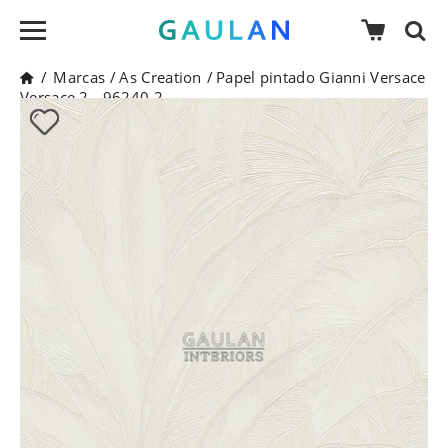
/
Marcas
/
As Creation
/
Papel pintado Gianni Versace
Versace 2 - 96240-2