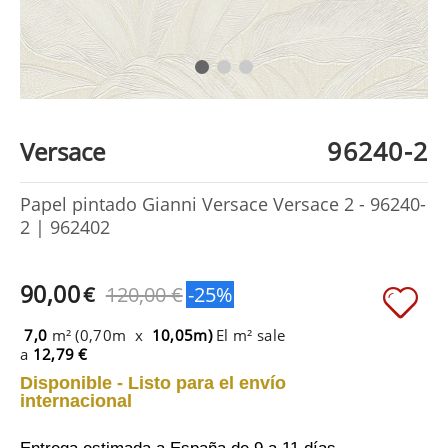
96240-2
Versace
Papel pintado Gianni Versace Versace 2 - 96240-
2 | 962402
90,00
€
120,00 €
-25%
7,0
m² (0,70m x
10,05m)
El m² sale
a
12,79 €
Disponible - Listo para el envío
internacional