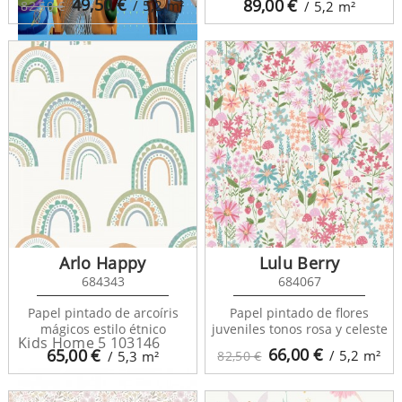
49,50
€
89,00
€
/ 5,2
m²
82,50 €
/ 5,2
m²
Kids Home 5 DF42155
Arlo Happy
Lulu Berry
684343
684067
Papel pintado de arcoíris
Papel pintado de flores
mágicos estilo étnico
juveniles tonos rosa y celeste
Kids Home 5 103146
66,00
€
65,00
€
/ 5,2
m²
/ 5,3
m²
82,50 €