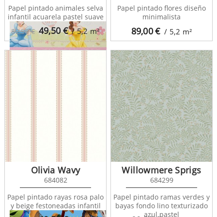
Papel pintado animales selva
Papel pintado flores diseño
infantil acuarela pastel suave
minimalista
49,50
€
89,00
€
/ 5,2
m²
82,50 €
/ 5,2
m²
Kids Home 5 DF42213
Olivia Wavy
Willowmere Sprigs
684082
684299
Papel pintado rayas rosa palo
Papel pintado ramas verdes y
y beige festoneadas infantil
bayas fondo lino texturizado
azul pastel