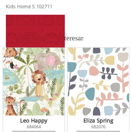
Kids Home 5 102711
También te puede interesar
Kids Home 5 DF31999
Leo Happy
Eliza Spring
684064
682076