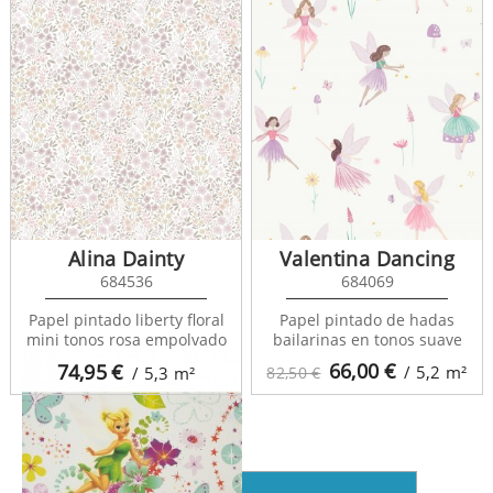
Alina Dainty
Valentina Dancing
Kids Home 5 70-033
684536
684069
Papel pintado liberty floral
Papel pintado de hadas
mini tonos rosa empolvado
bailarinas en tonos suave
66,00
€
74,95
€
/ 5,2
m²
/ 5,3
m²
82,50 €