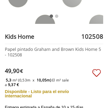
102508
Kids Home
Papel pintado Graham and Brown Kids Home 5
- 102508
49,90
€
5,3
m² (0,53m x
10,05m)
El m² sale
a
9,37 €
Disponible - Listo para el envío
internacional
Entrega estimada a España
de 10 a 15 días