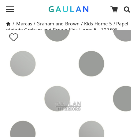
/
Marcas
/
Graham and Brown
/
Kids Home 5
/
Papel
pintado Graham and Brown Kids Home 5 - 102508