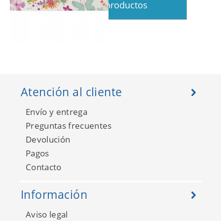
Ver más productos
Kids Home 5 90-039
Atención al cliente
Envío y entrega
Preguntas frecuentes
Devolución
Pagos
Contacto
Información
Kids Home 5 DF72499
Aviso legal