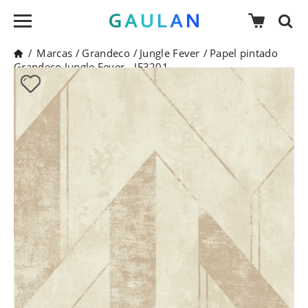
/
Marcas
/
Grandeco
/
Jungle Fever
/
Papel pintado
Grandeco Jungle Fever - JF3201