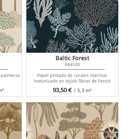
se 138894
Baltic Forest
684530
e palmeras
Papel pintado de corales marinos
texturizado en tejido fibras de lienzo
93,50
€
m²
/ 5,3
m²