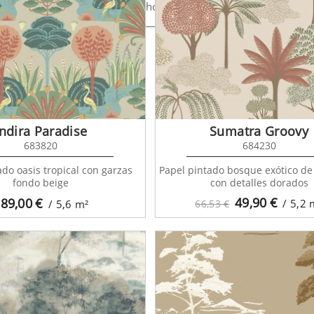
house 138883
Greenhouse 138893
Greenhou
Indira Paradise
Sumatra Groovy
683820
684230
ado oasis tropical con garzas
Papel pintado bosque exótico d
fondo beige
con detalles dorados
49,90
€
89,00
€
/ 5,2
/ 5,6
m²
66,53 €