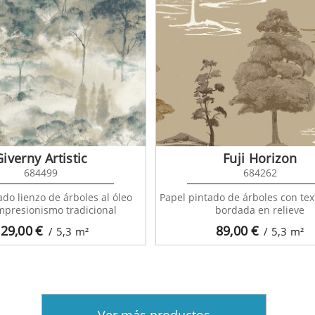
Giverny Artistic
Fuji Horizon
684499
684262
ado lienzo de árboles al óleo
Papel pintado de árboles con text
impresionismo tradicional
bordada en relieve
29,00
€
89,00
€
/ 5,3
m²
/ 5,3
m²
Ver más productos