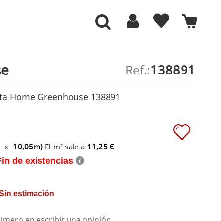
se
Ref.:
138891
sta Home Greenhouse 138891
m x
10,05m)
El m² sale a
11,25 €
Fin de existencias
 Sin estimación
rimero en escribir una
opinión