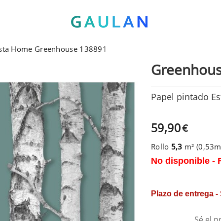
Esta Home Greenhouse 138891
Greenhou
Papel pintado E
59,90
€
Rollo
5,3
m² (0,53
No disponible - 
Plazo de entrega -
Sé el p