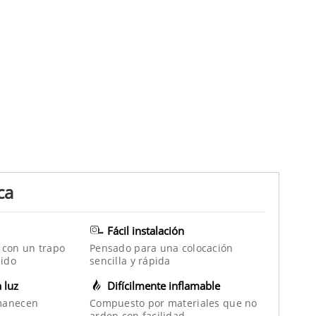
ca
Fácil instalación
 con un trapo
Pensado para una colocación
ido
sencilla y rápida
a luz
Difícilmente inflamable
manecen
Compuesto por materiales que no
arden con facilidad