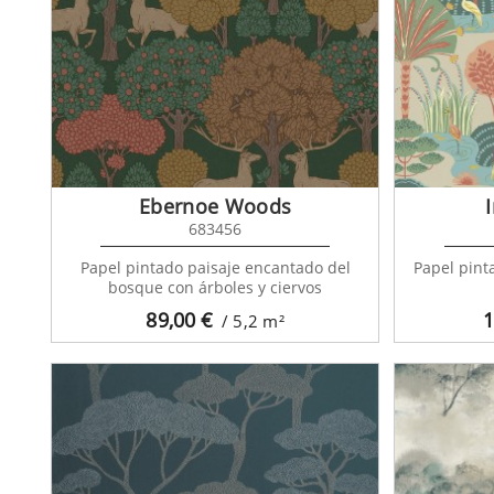
Green
Ebernoe Woods
683456
Papel pintado paisaje encantado del
Papel pint
bosque con árboles y ciervos
89,00
€
1
/ 5,2
m²