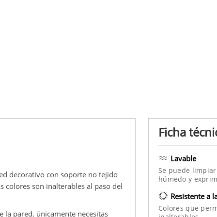
Ficha técni
1
Lavable
Se puede limpiar
ed decorativo con soporte no tejido
húmedo y exprim
us colores son inalterables al paso del
Resistente a l
Colores que per
re la pared, únicamente necesitas
inalterables