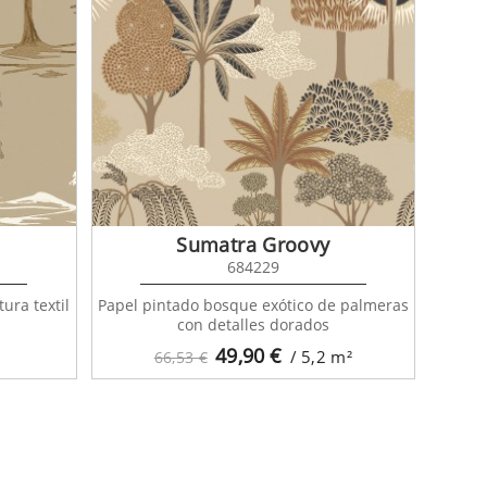
Sumatra Groovy
684229
ura textil
Papel pintado bosque exótico de palmeras
con detalles dorados
49,90
€
/ 5,2
m²
66,53 €