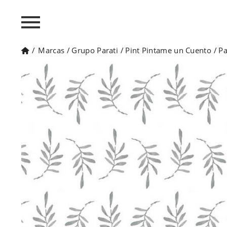
/
Marcas
/
Grupo Parati
/
Pint Pintame un Cuento
/
Pa