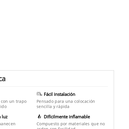
ca
Fácil instalación
 con un trapo
Pensado para una colocación
ido
sencilla y rápida
a luz
Difícilmente inflamable
manecen
Compuesto por materiales que no
arden con facilidad