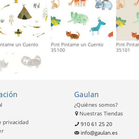
Pintame un Cuento
Pint Pintame un Cuento
Pint Pint
0
35100
35101
ación
Gaulan
l
¿Quiénes somos?
Nuestras Tiendas
e privacidad
910 61 25 20
er
info@gaulan.es