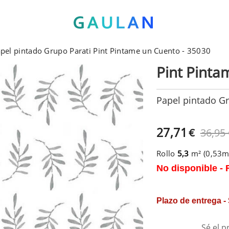
pel pintado Grupo Parati Pint Pintame un Cuento - 35030
Pint Pinta
Papel pintado Gr
27,71
€
36,95
Rollo
5,3
m² (0,53
No disponible - 
Plazo de entrega -
Sé el p