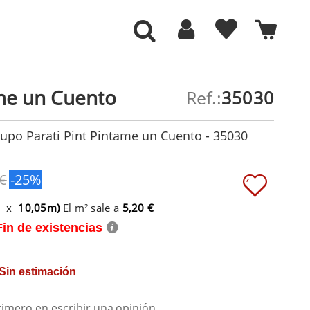
me un Cuento
Ref.:
35030
upo Parati Pint Pintame un Cuento - 35030
 €
-25%
m x
10,05m)
El m² sale a
5,20 €
Fin de existencias
 Sin estimación
rimero en escribir una
opinión