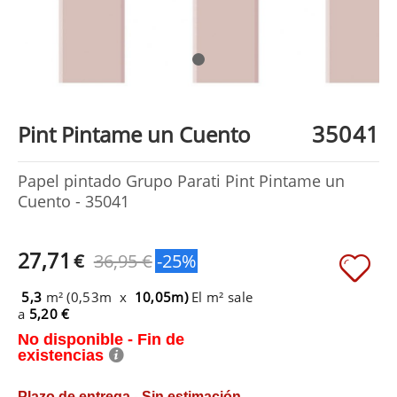
35041
Pint Pintame un Cuento
Papel pintado Grupo Parati Pint Pintame un
Cuento - 35041
27,71
€
36,95 €
-25%
5,3
m² (0,53m x
10,05m)
El m² sale
a
5,20 €
No disponible - Fin de
existencias
Plazo de entrega - Sin estimación