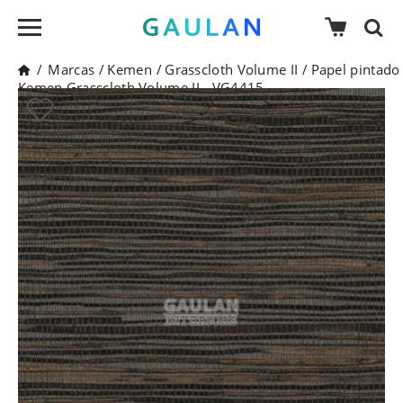
/
Marcas
/
Kemen
/
Grasscloth Volume II
/
Papel pintado
Kemen Grasscloth Volume II - VG4415