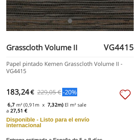
VG4415
Grasscloth Volume II
Papel pintado Kemen Grasscloth Volume II -
VG4415
183,24
€
229,05 €
-20%
6,7
m² (0,91m x
7,32m)
El m² sale
a
27,51 €
Disponible - Listo para el envío
internacional