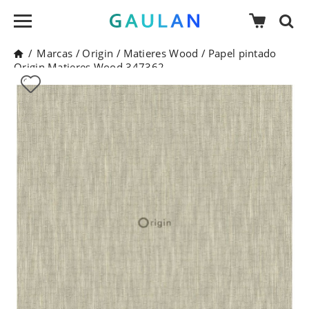
/
Marcas
/
Origin
/
Matieres Wood
/
Papel pintado
Origin Matieres Wood 347362