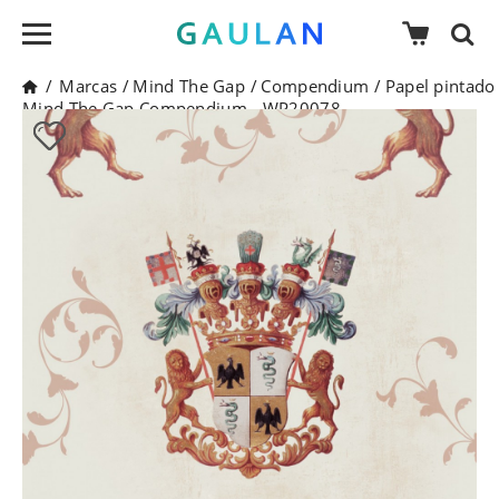
/
Marcas
/
Mind The Gap
/
Compendium
/
Papel pintado
Mind The Gap Compendium - WP20078