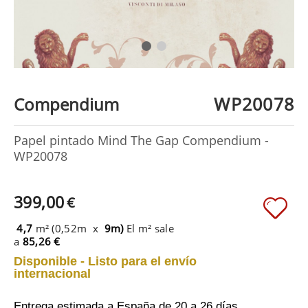
WP20078
Compendium
Papel pintado Mind The Gap Compendium -
WP20078
399,00
€
4,7
m² (0,52m x
9m)
El m² sale
a
85,26 €
Disponible - Listo para el envío
internacional
Entrega estimada a España
de 20 a 26 días