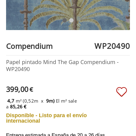
WP20490
Compendium
Papel pintado Mind The Gap Compendium -
WP20490
399,00
€
4,7
m² (0,52m x
9m)
El m² sale
a
85,26 €
Disponible - Listo para el envío
internacional
Entrega estimada a España
de 20 a 26 días