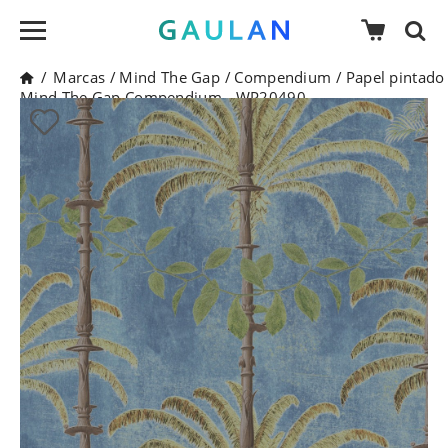
/
Marcas
/
Mind The Gap
/
Compendium
/
Papel pintado
Mind The Gap Compendium - WP20490