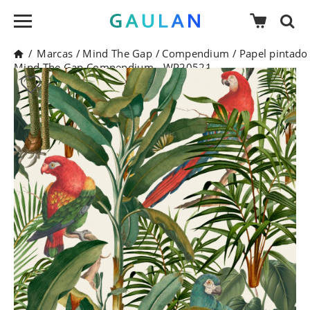
/
Marcas
/
Mind The Gap
/
Compendium
/
Papel pintado
Mind The Gap Compendium - WP20521