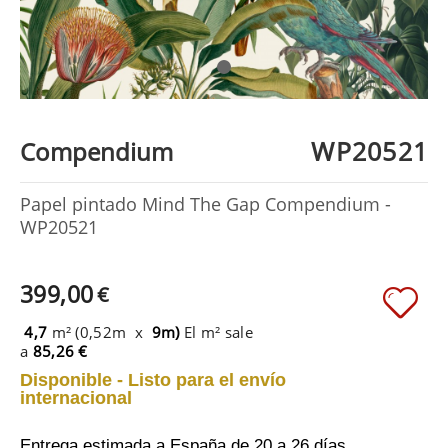
WP20521
Compendium
Papel pintado Mind The Gap Compendium -
WP20521
399,00
€
4,7
m² (0,52m x
9m)
El m² sale
a
85,26 €
Disponible - Listo para el envío
internacional
Entrega estimada a España
de 20 a 26 días