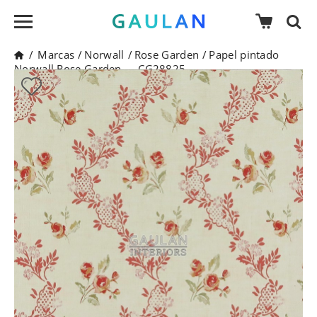
/
Marcas
/
Norwall
/
Rose Garden
/
Papel pintado
Norwall Rose Garden - - CG28825