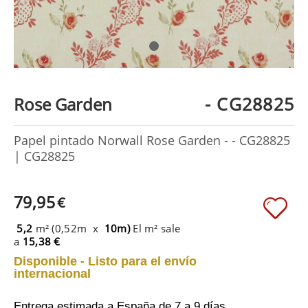
- CG28825
Rose Garden
Papel pintado Norwall Rose Garden - - CG28825
| CG28825
79,95
€
5,2
m² (0,52m x
10m)
El m² sale
a
15,38 €
Disponible - Listo para el envío
internacional
Entrega estimada a España
de 7 a 9 días