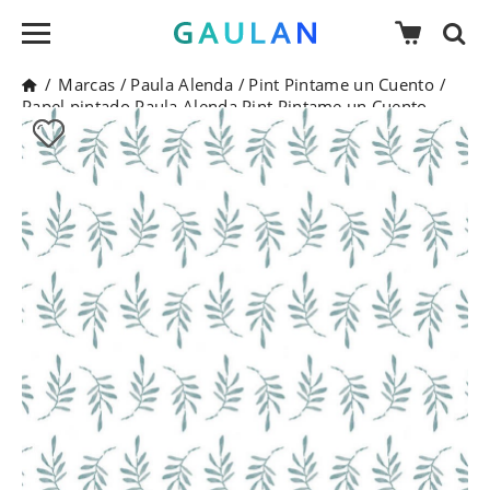
/
Marcas
/
Paula Alenda
/
Pint Pintame un Cuento
/
Papel pintado Paula Alenda Pint Pintame un Cuento -
35034