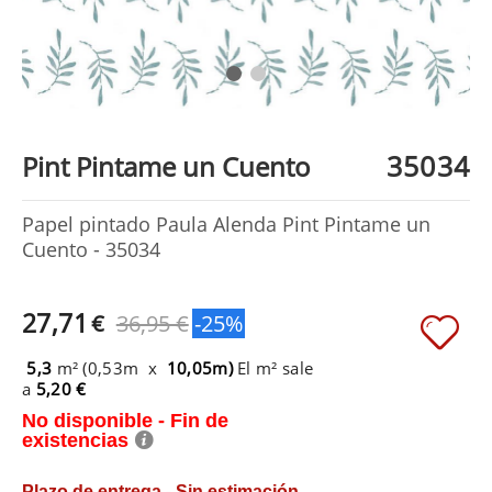
35034
Pint Pintame un Cuento
Papel pintado Paula Alenda Pint Pintame un
Cuento - 35034
27,71
€
36,95 €
-25%
5,3
m² (0,53m x
10,05m)
El m² sale
a
5,20 €
No disponible - Fin de
existencias
Plazo de entrega - Sin estimación