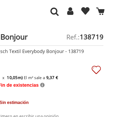
 Bonjour
Ref.:
138719
sch Textil Everybody Bonjour - 138719
m x
10,05m)
El m² sale a
9,37 €
Fin de existencias
 Sin estimación
rimero en escribir una
opinión