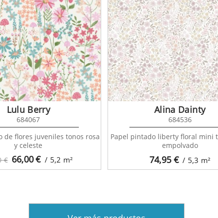
Lulu Berry
Alina Dainty
684067
684536
 de flores juveniles tonos rosa
Papel pintado liberty floral mini 
y celeste
empolvado
66,00
€
74,95
€
/ 5,2
m²
0 €
/ 5,3
m²
Ver más productos