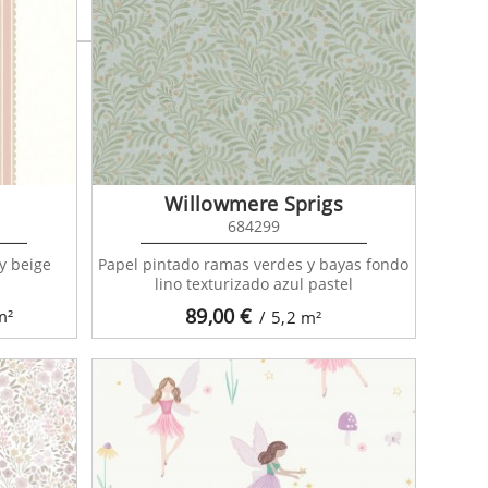
Willowmere Sprigs
684299
y beige
Papel pintado ramas verdes y bayas fondo
lino texturizado azul pastel
89,00
€
m²
/ 5,2
m²