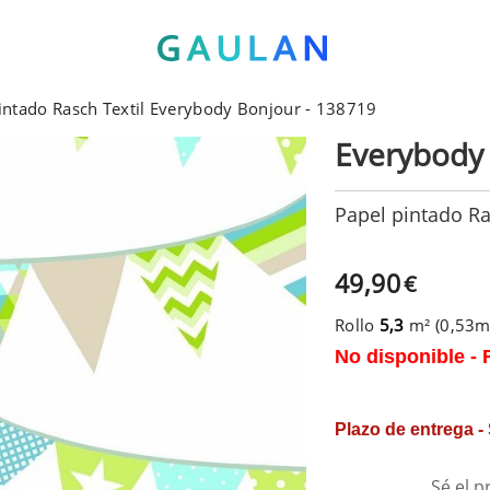
intado Rasch Textil Everybody Bonjour - 138719
Everybody
Papel pintado Ra
49,90
€
Rollo
5,3
m² (0,53
No disponible - 
Plazo de entrega -
Sé el p