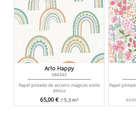
Arlo Happy
684343
Papel pintado de arcoíris mágicos estilo
Papel pintado
étnico
65,00
€
/ 5,3
m²
82,5