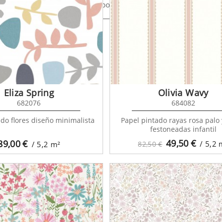
body Bonjour 138701
Everybody Bonjour 138102
Eliza Spring
Olivia Wavy
682076
684082
ado flores diseño minimalista
Papel pintado rayas rosa palo 
festoneadas infantil
49,50
€
89,00
€
/ 5,2
/ 5,2
m²
82,50 €