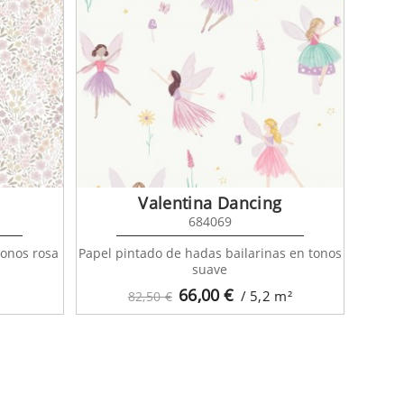
Valentina Dancing
684069
tonos rosa
Papel pintado de hadas bailarinas en tonos
suave
66,00
€
/ 5,2
m²
82,50 €