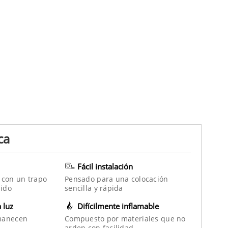
ca
Fácil instalación
 con un trapo
Pensado para una colocación
ido
sencilla y rápida
a luz
Difícilmente inflamable
manecen
Compuesto por materiales que no
arden con facilidad