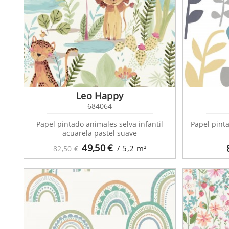
Every
Leo Happy
684064
Papel pintado animales selva infantil
Papel pint
acuarela pastel suave
49,50
€
/ 5,2
m²
82,50 €