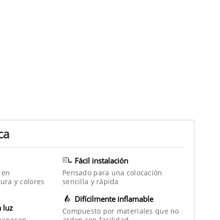
ca
Fácil instalación
 en
Pensado para una colocación
ura y colores
sencilla y rápida
Difícilmente inflamable
a luz
Compuesto por materiales que no
manecen
arden con facilidad