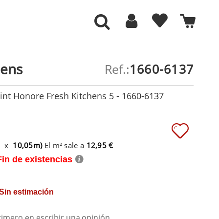
hens
Ref.:
1660-6137
int Honore Fresh Kitchens 5 - 1660-6137
m x
10,05m)
El m² sale a
12,95 €
Fin de existencias
 Sin estimación
rimero en escribir una
opinión