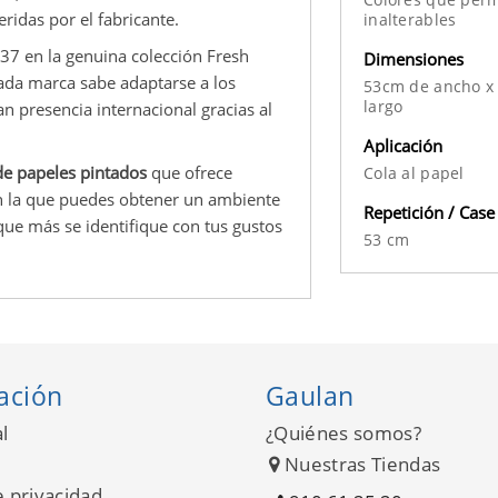
eridas por el fabricante.
inalterables
7 en la genuina colección Fresh
Dimensiones
dada marca sabe adaptarse a los
53cm de ancho x
largo
 presencia internacional gracias al
Aplicación
e papeles pintados
que ofrece
Cola al papel
on la que puedes obtener un ambiente
Repetición / Case
 que más se identifique con tus gustos
53 cm
ación
Gaulan
l
¿Quiénes somos?
Nuestras Tiendas
e privacidad