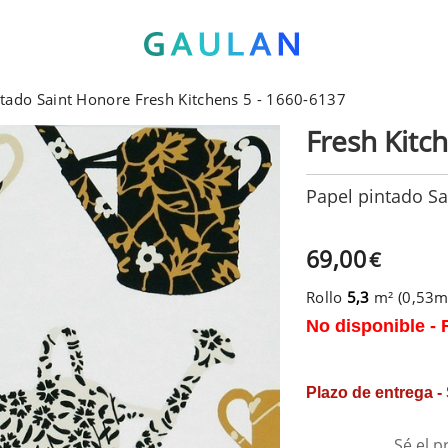
ntado Saint Honore Fresh Kitchens 5 - 1660-6137
Fresh Kitc
Papel pintado Sa
69,00
€
Rollo
5,3
m² (0,53
No disponible - 
Plazo de entrega -
Sé el p