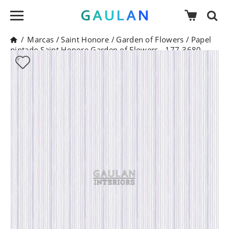
/
Marcas
/
Saint Honore
/
Garden of Flowers
/
Papel
pintado Saint Honore Garden of Flowers - 177-3680