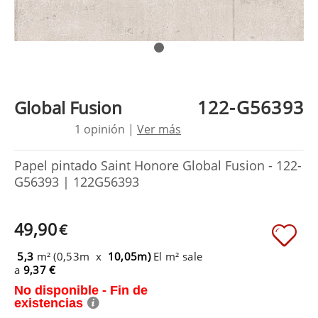
122-G56393
Global Fusion
1 opinión |
Ver más
Papel pintado Saint Honore Global Fusion - 122-
G56393 | 122G56393
49,90
€
5,3
m² (0,53m x
10,05m)
El m² sale
a
9,37 €
No disponible - Fin de
existencias