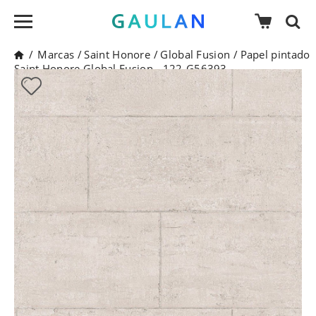
/
Marcas
/
Saint Honore
/
Global Fusion
/
Papel pintado
Saint Honore Global Fusion - 122-G56393