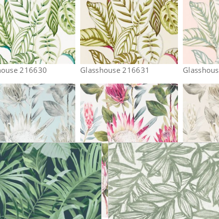
house 216630
Glasshouse 216631
Glasshou