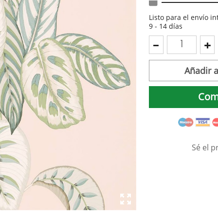
Listo para el envío i
9 - 14 días
Añadir a
Com
Sé el p