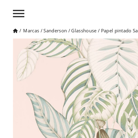
/
Marcas
/
Sanderson
/
Glasshouse
/
Papel pintado S