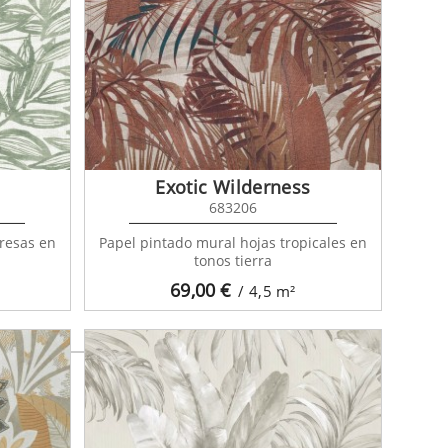
se 216647
Exotic Wilderness
683206
resas en
Papel pintado mural hojas tropicales en
tonos tierra
69,00
€
/ 4,5
m²