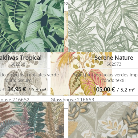
house 216645
Glasshouse 216646
Glasshou
ldivas Tropical
Serene Nature
682358
682973
ado de hojas tropicales verde
Papel pintado hojas verdes imp
fondo oscuro
fondo textil
34,95
€
105,00
€
/ 5,3
m²
5 €
/ 5,2
m²
house 216652
Glasshouse 216653