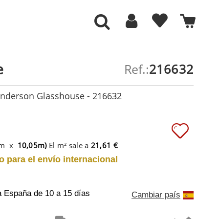
e
Ref.:
216632
anderson Glasshouse - 216632
6m x
10,05m)
El m² sale a
21,61 €
o para el envío internacional
a España
de 10 a 15 días
Cambiar país