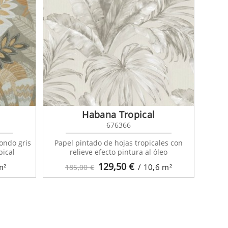
Habana Tropical
676366
ondo gris
Papel pintado de hojas tropicales con
pical
relieve efecto pintura al óleo
129,50
€
m²
/ 10,6
m²
185,00 €