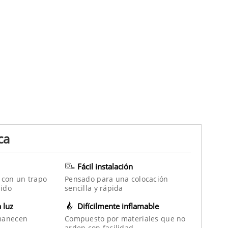
ca
Fácil instalación
 con un trapo
Pensado para una colocación
ido
sencilla y rápida
a luz
Difícilmente inflamable
manecen
Compuesto por materiales que no
arden con facilidad