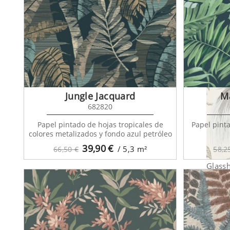
Glass
Jungle Jacquard
Ma
682820
Papel pintado de hojas tropicales de
Papel pint
colores metalizados y fondo azul petróleo
39,90
€
/ 5,3
m²
66,50 €
58,2
Glass