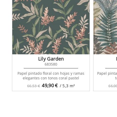
Lily Garden
683580
Papel pintado floral con hojas y ramas
Papel pint
elegantes con tonos coral pastel
t
49,90
€
/ 5,3
m²
66,53 €
66,0