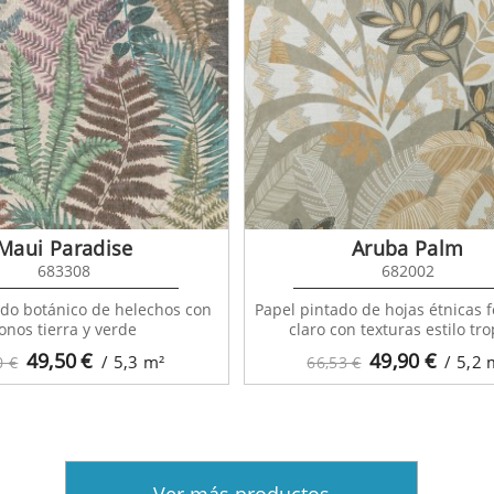
Maui Paradise
Aruba Palm
683308
682002
ado botánico de helechos con
Papel pintado de hojas étnicas f
onos tierra y verde
claro con texturas estilo tro
49,50
€
49,90
€
/ 5,3
m²
/ 5,2
0 €
66,53 €
Ver más productos