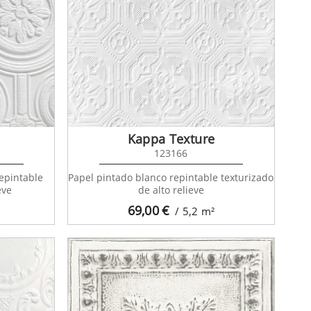
Kappa Texture
123166
repintable
Papel pintado blanco repintable texturizado
eve
de alto relieve
69,00
€
/ 5,2
m²