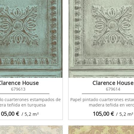
Clarence House
Clarence House
679613
679614
do cuarterones estampados de
Papel pintado cuarterones est
ra teñida en turquesa
madera teñida en ver
105,00
€
105,00
€
/ 5,2
m²
/ 5,2
m²