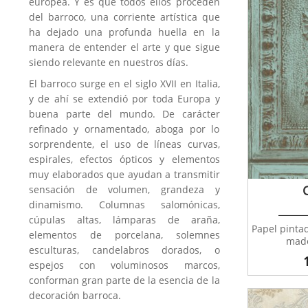
europea. Y es que todos ellos proceden
del barroco, una corriente artística que
ha dejado una profunda huella en la
manera de entender el arte y que sigue
siendo relevante en nuestros días.
El barroco surge en el siglo XVII en Italia,
y de ahí se extendió por toda Europa y
buena parte del mundo. De carácter
refinado y ornamentado, aboga por lo
sorprendente, el uso de líneas curvas,
espirales, efectos ópticos y elementos
muy elaborados que ayudan a transmitir
sensación de volumen, grandeza y
dinamismo. Columnas salomónicas,
cúpulas altas, lámparas de araña,
Papel pinta
elementos de porcelana, solemnes
made
esculturas, candelabros dorados, o
espejos con voluminosos marcos,
conforman gran parte de la esencia de la
decoración barroca.