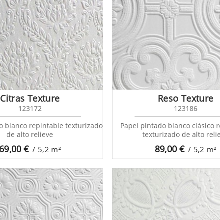
Citras Texture
Reso Texture
123172
123186
o blanco repintable texturizado
Papel pintado blanco clásico 
de alto relieve
texturizado de alto reli
69,00
€
89,00
€
/ 5,2
m²
/ 5,2
m²