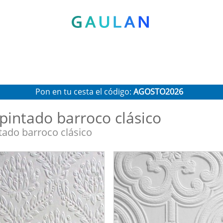
* Válido para pedidos superiores a 120€
Pon en tu cesta el código:
AGOSTO2026
Recibe un 10 % de descuento adicional
pintado barroco clásico
tado barroco clásico