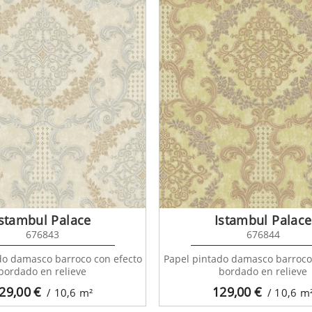
Istambul Palace
Istambul Palace
676843
676844
do damasco barroco con efecto
Papel pintado damasco barroco
bordado en relieve
bordado en relieve
29,00
€
129,00
€
/ 10,6
m²
/ 10,6
m