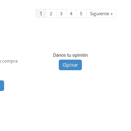
1
2
3
4
5
Siguiente
»
Danos tu opinión
a compra
Opinar
Opina
s