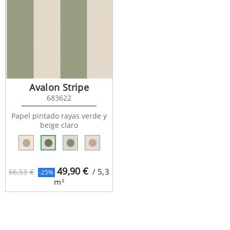
Avalon Stripe
683622
Papel pintado rayas verde y
beige claro
49,90
€
/ 5,3
66,53 €
-25%
m²