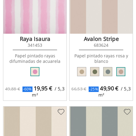
Raya Isaura
Avalon Stripe
341453
683624
Papel pintado rayas
Papel pintado rayas rosa y
difuminadas de acuarela
blanco
19,95
€
49,90
€
/ 5,3
/ 5,3
49,88 €
66,53 €
-60%
-25%
m²
m²