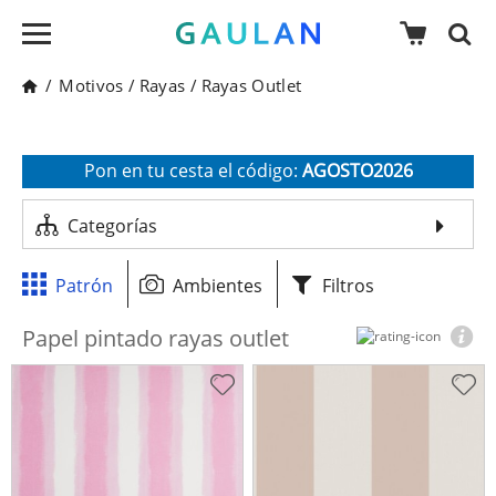
/
Motivos
/
Rayas
/
Rayas Outlet
* Válido para pedidos superiores a 120€
Recibe un 10 % de descuento adicional
Pon en tu cesta el código:
AGOSTO2026
Categorías
Patrón
Ambientes
Filtros
Papel pintado rayas outlet