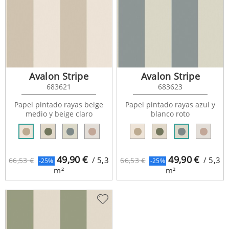
Avalon Stripe
Avalon Stripe
683621
683623
Papel pintado rayas beige
Papel pintado rayas azul y
medio y beige claro
blanco roto
49,90
€
49,90
€
/ 5,3
/ 5,3
66,53 €
66,53 €
-25%
-25%
m²
m²