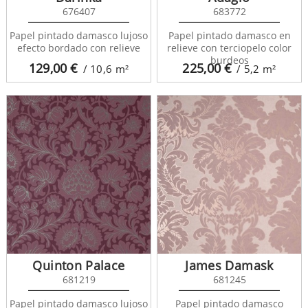
676407
683772
Papel pintado damasco lujoso
Papel pintado damasco en
efecto bordado con relieve
relieve con terciopelo color
burdeos
129,00
€
225,00
€
/ 10,6
m²
/ 5,2
m²
Quinton Palace
James Damask
681219
681245
Papel pintado damasco lujoso
Papel pintado damasco