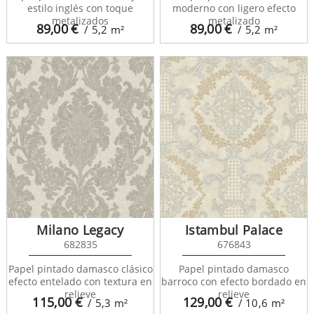
estilo inglés con toque
moderno con ligero efecto
metalizados
metalizado
89,00
€
89,00
€
/ 5,2
m²
/ 5,2
m²
Milano Legacy
Istambul Palace
682835
676843
Papel pintado damasco clásico
Papel pintado damasco
efecto entelado con textura en
barroco con efecto bordado en
relieve
relieve
115,00
€
129,00
€
/ 5,3
m²
/ 10,6
m²