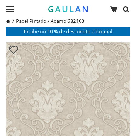
/
Papel Pintado
/
Adamo 682403
* Válido para pedidos superiores a 120€
Pon en tu cesta el código:
AGOSTO2026
Recibe un 10 % de descuento adicional