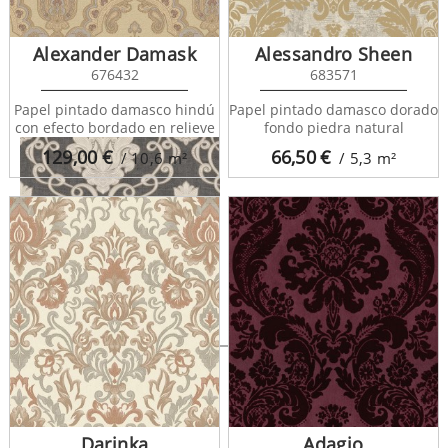
Adamo 682404
Alexander Damask
Alessandro Sheen
676432
683571
Papel pintado damasco hindú
Papel pintado damasco dorado
con efecto bordado en relieve
fondo piedra natural
129,00
€
66,50
€
/ 10,6
m²
/ 5,3
m²
Adamo 682405
Darinka
Adagio