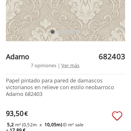
682403
Adamo
7 opiniones |
Ver más
Papel pintado para pared de damascos
victorianos en relieve con estilo neobarroco
Adamo 682403
93,50
€
5,2
m² (0,52m x
10,05m)
El m² sale
a
17,89 €