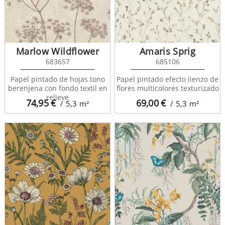
Marlow Wildflower
Amaris Sprig
683657
685106
Papel pintado de hojas tono
Papel pintado efecto lienzo de
berenjena con fondo textil en
flores multicolores texturizado
relieve
74,95
€
69,00
€
/ 5,3
m²
/ 5,3
m²