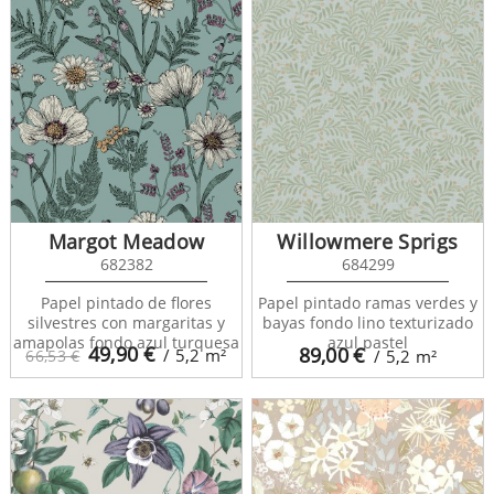
Margot Meadow
Willowmere Sprigs
682382
684299
Papel pintado de flores
Papel pintado ramas verdes y
silvestres con margaritas y
bayas fondo lino texturizado
amapolas fondo azul turquesa
azul pastel
49,90
€
89,00
€
/ 5,2
m²
66,53 €
/ 5,2
m²