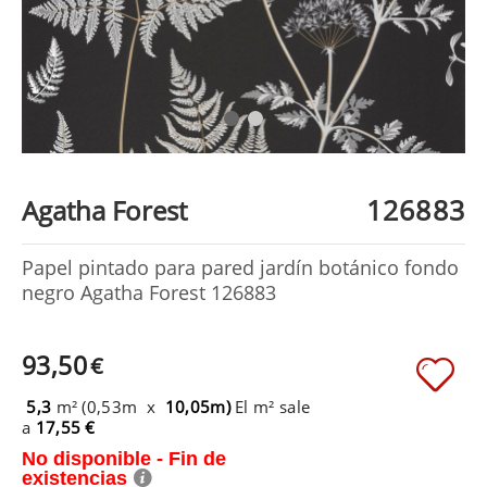
126883
Agatha Forest
Papel pintado para pared jardín botánico fondo
negro Agatha Forest 126883
93,50
€
5,3
m² (0,53m x
10,05m)
El m² sale
a
17,55 €
No disponible - Fin de
existencias