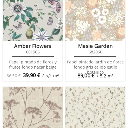
Amber Flowers
Masie Garden
681966
682060
Papel pintado de flores y
Papel pintado jardín de flores
frutos fondo nácar beige
fondo gris calido estilo
botánico
39,90
€
89,00
€
/ 5,2
m²
66,50 €
/ 5,2
m²