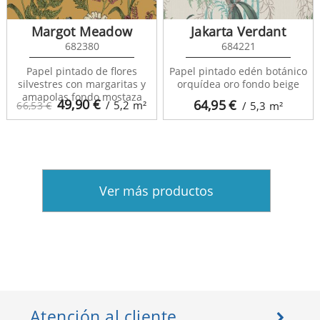
Margot Meadow
Jakarta Verdant
682380
684221
Papel pintado de flores
Papel pintado edén botánico
silvestres con margaritas y
orquídea oro fondo beige
amapolas fondo mostaza
49,90
€
64,95
€
/ 5,2
m²
66,53 €
/ 5,3
m²
Ver más productos
Atención al cliente