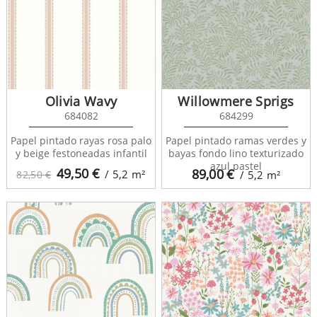
Olivia Wavy
Willowmere Sprigs
684082
684299
Papel pintado rayas rosa palo
Papel pintado ramas verdes y
y beige festoneadas infantil
bayas fondo lino texturizado
azul pastel
49,50
€
89,00
€
/ 5,2
m²
82,50 €
/ 5,2
m²