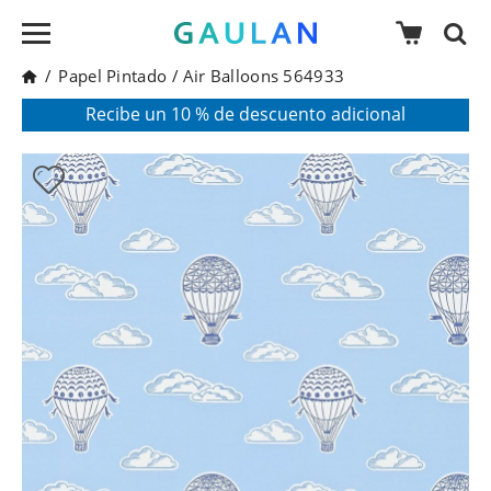
/
Papel Pintado
/
Air Balloons 564933
* Válido para pedidos superiores a 120€
Pon en tu cesta el código:
AGOSTO2026
Recibe un 10 % de descuento adicional