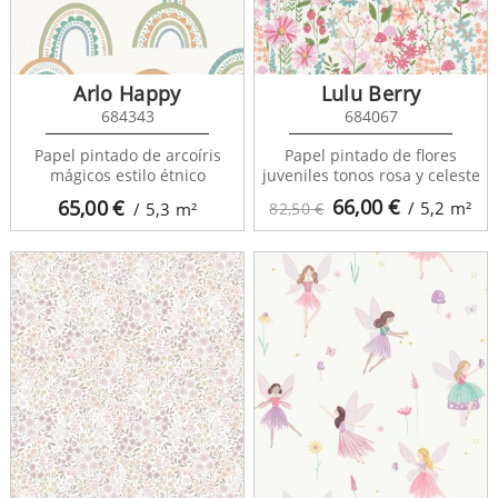
Arlo Happy
Lulu Berry
684343
684067
Papel pintado de arcoíris
Papel pintado de flores
mágicos estilo étnico
juveniles tonos rosa y celeste
66,00
€
65,00
€
/ 5,2
m²
/ 5,3
m²
82,50 €