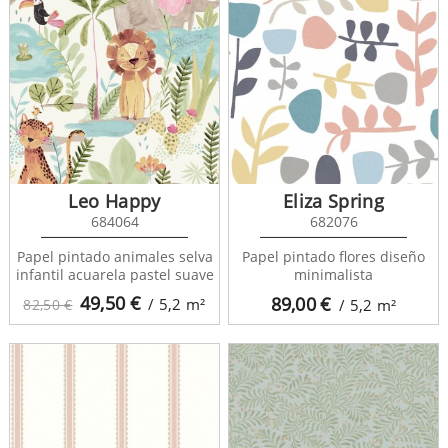
Leo Happy
Eliza Spring
684064
682076
Papel pintado animales selva
Papel pintado flores diseño
infantil acuarela pastel suave
minimalista
49,50
€
89,00
€
/ 5,2
m²
82,50 €
/ 5,2
m²