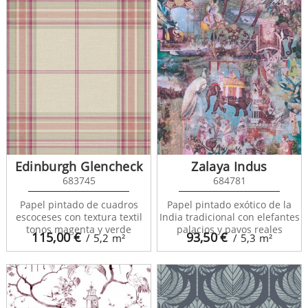
Edinburgh Glencheck
Zalaya Indus
683745
684781
Papel pintado de cuadros
Papel pintado exótico de la
escoceses con textura textil
India tradicional con elefantes
tonos magenta y verde
palacios y pavos reales
115,00
€
93,50
€
/ 5,2
m²
/ 5,3
m²