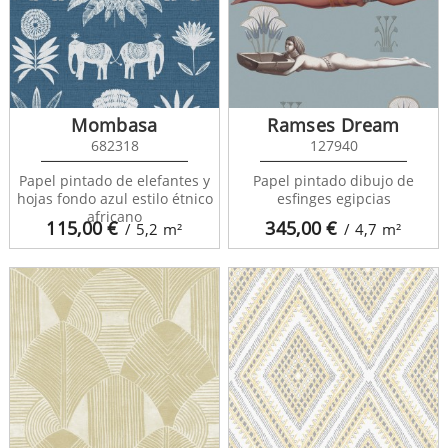
Mombasa
Ramses Dream
682318
127940
Papel pintado de elefantes y
Papel pintado dibujo de
hojas fondo azul estilo étnico
esfinges egipcias
africano
115,00
€
345,00
€
/ 5,2
m²
/ 4,7
m²