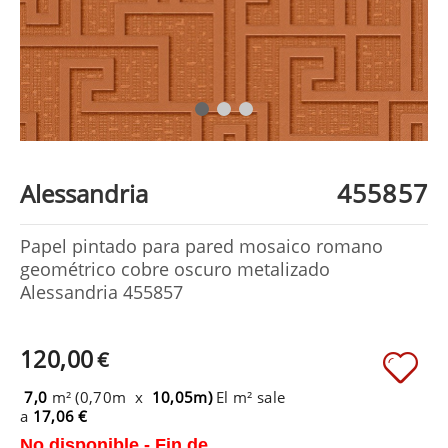
455857
Alessandria
Papel pintado para pared mosaico romano
geométrico cobre oscuro metalizado
Alessandria 455857
120,00
€
7,0
m² (0,70m x
10,05m)
El m² sale
a
17,06 €
No disponible - Fin de