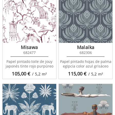
Misawa
Malaika
682477
682306
Papel pintado toile de jouy
Papel pintado hojas de palma
japonés tinte rojo purpúreo
egipcia color azul grisáceo
105,00
€
115,00
€
/ 5,2
m²
/ 5,2
m²