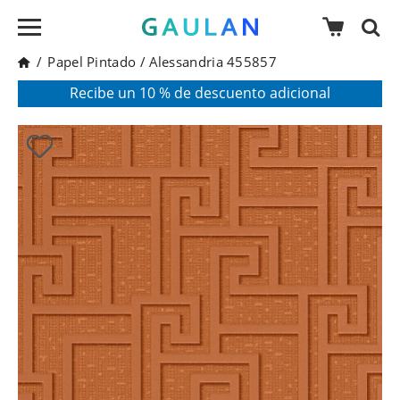
/
Papel Pintado
/
Alessandria 455857
* Válido para pedidos superiores a 120€
Pon en tu cesta el código:
AGOSTO2026
Recibe un 10 % de descuento adicional