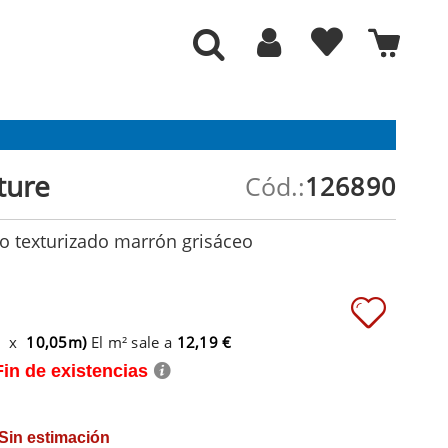
ture
Cód.:
126890
so texturizado marrón grisáceo
m x
10,05m)
El m² sale a
12,19 €
Fin de existencias
 Sin estimación