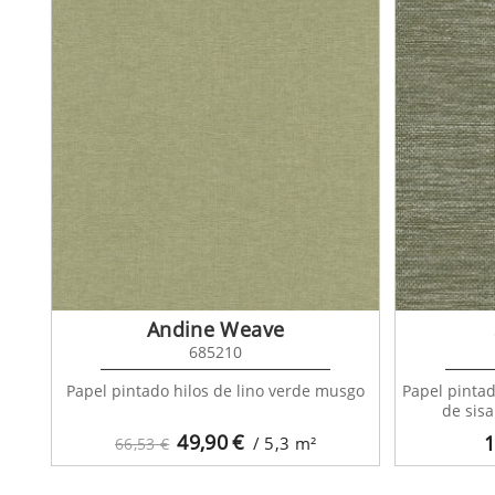
Andine Weave
685210
Papel pintado hilos de lino verde musgo
Papel pintad
de sisa
49,90
€
1
/ 5,3
m²
66,53 €