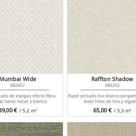
Mumbai Wide
Raffton Shadow
682457
685292
tado de espigas efecto fibra
Papel pintado liso blanco pergam
al tonos nácar y blanco
textil hilos de lino y algo
89,00
€
65,00
€
/ 5,2
m²
/ 5,3
m²