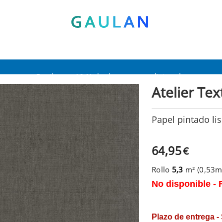
* Válido para pedidos superiores a 120€
Pon en tu cesta el código:
AGOSTO2026
Recibe un 10 % de descuento adicional
Atelier Tex
Papel pintado li
64,95
€
Rollo
5,3
m² (0,53
No disponible - 
Plazo de entrega -