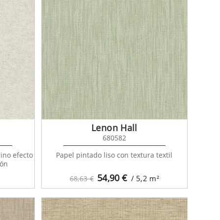
Lenon Hall
680582
ino efecto
Papel pintado liso con textura textil
dón
54,90
€
/ 5,2
m²
68,63 €