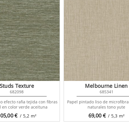
Studs Texture
Melbourne Linen
682098
685341
o efecto rafia tejida con fibras
Papel pintado liso de microfibras
l en color verde aceituna
naturales tono yute
05,00
€
69,00
€
/ 5,2
m²
/ 5,3
m²