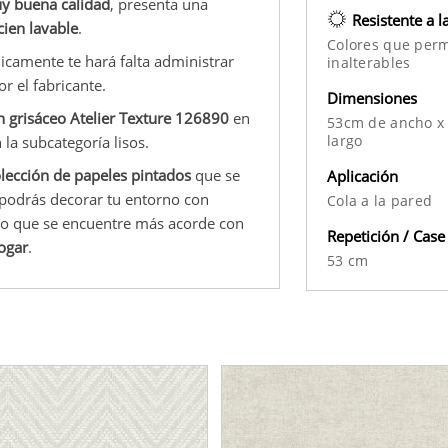
uy buena calidad
, presenta una
Resistente a l
cien lavable
.
Colores que per
nicamente te hará falta administrar
inalterables
r el fabricante.
Dimensiones
n grisáceo Atelier Texture 126890
en
53cm de ancho x
largo
 la subcategoría lisos.
lección de papeles pintados
que se
Aplicación
l podrás decorar tu entorno con
Cola a la pared
eño que se encuentre más acorde con
Repetición / Case
hogar
.
53 cm