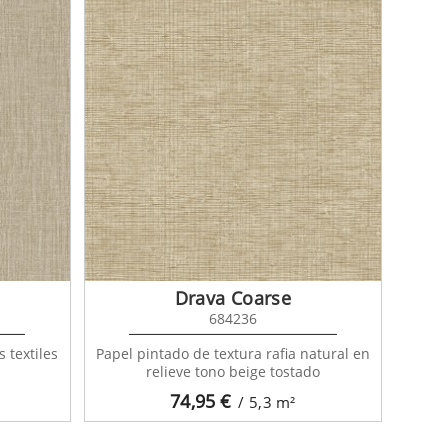
Drava Coarse
684236
 textiles
Papel pintado de textura rafia natural en
relieve tono beige tostado
74,95
€
/ 5,3
m²