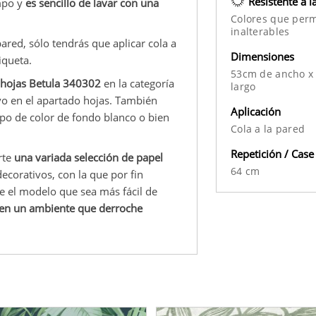
Resistente a l
empo y
es sencillo de lavar con una
Colores que per
inalterables
pared, sólo tendrás que aplicar cola a
Dimensiones
iqueta.
53cm de ancho x
 hojas Betula 340302
en la categoría
largo
ivo en el apartado hojas. También
Aplicación
upo de color de fondo blanco o bien
Cola a la pared
Repetición / Case
rte
una variada selección de papel
64 cm
ecorativos, con la que por fin
e el modelo que sea más fácil de
o en un ambiente que derroche