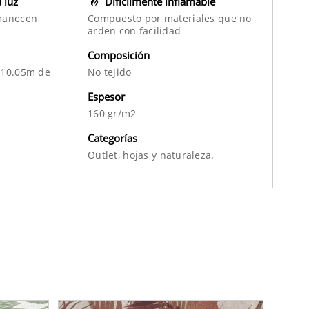
a luz
Difícilmente inflamable
manecen
Compuesto por materiales que no
arden con facilidad
Composición
 10.05m de
No tejido
Espesor
160 gr/m2
Categorías
Outlet,
hojas
y
naturaleza.