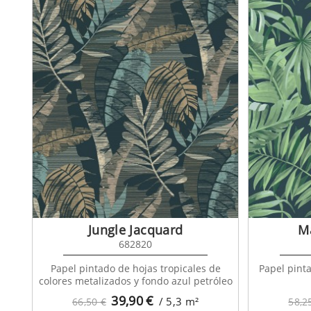
Jungle Jacquard
Ma
682820
Papel pintado de hojas tropicales de
Papel pint
colores metalizados y fondo azul petróleo
39,90
€
/ 5,3
m²
66,50 €
58,2