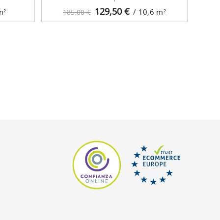
129,50
€
m²
/ 10,6
m²
185,00 €