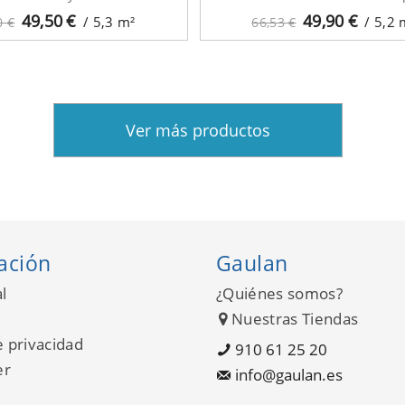
49,50
€
49,90
€
/ 5,3
m²
/ 5,2
0 €
66,53 €
Ver más productos
ación
Gaulan
l
¿Quiénes somos?
Nuestras Tiendas
e privacidad
910 61 25 20
er
info@gaulan.es