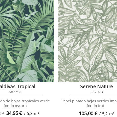
ldivas Tropical
Serene Nature
682358
682973
ado de hojas tropicales verde
Papel pintado hojas verdes imp
fondo oscuro
fondo textil
34,95
€
105,00
€
/ 5,3
m²
5 €
/ 5,2
m²