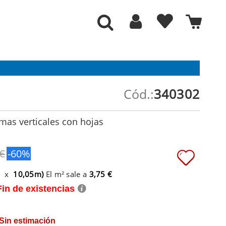
Cód.:
340302
mas verticales con hojas
 €
-60%
m x
10,05m)
El m² sale a
3,75 €
Fin de existencias
 Sin estimación