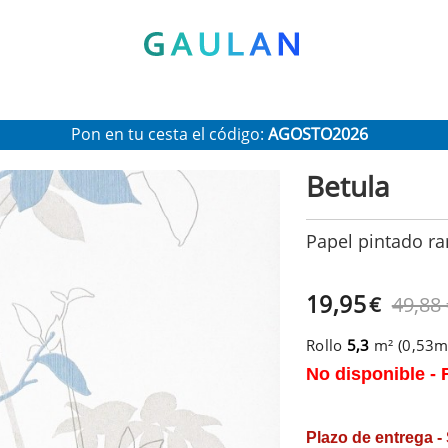
* Válido para pedidos superiores a 120€
Pon en tu cesta el código:
AGOSTO2026
Recibe un 10 % de descuento adicional
Betula
Papel pintado ra
19,95
€
49,88
Rollo
5,3
m² (0,53
No disponible - 
Plazo de entrega -