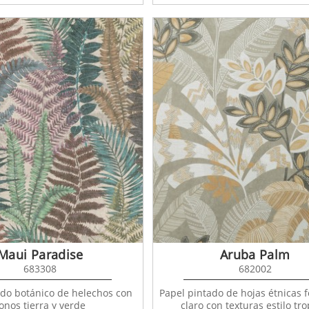
Maui Paradise
Aruba Palm
683308
682002
ado botánico de helechos con
Papel pintado de hojas étnicas f
onos tierra y verde
claro con texturas estilo tro