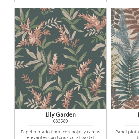
Lily Garden
683580
Papel pintado floral con hojas y ramas
Papel pint
elegantes con tonos coral pastel
t