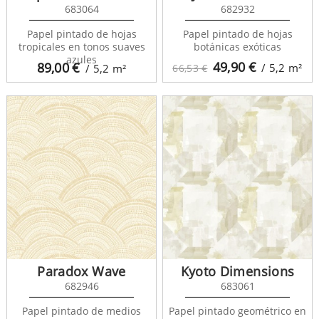
683064
682932
Papel pintado de hojas
Papel pintado de hojas
tropicales en tonos suaves
botánicas exóticas
azules
49,90
€
89,00
€
/ 5,2
m²
/ 5,2
m²
66,53 €
Paradox Wave
Kyoto Dimensions
682946
683061
Papel pintado de medios
Papel pintado geométrico en