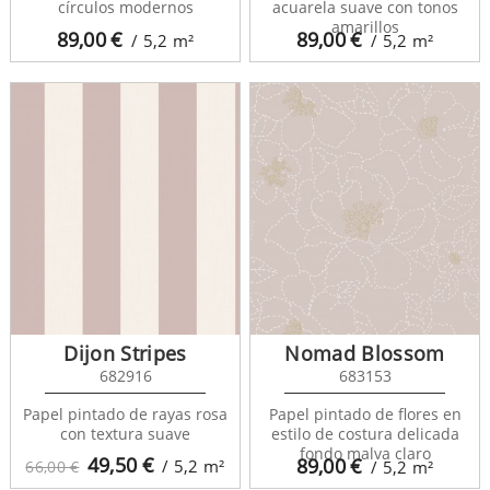
círculos modernos
acuarela suave con tonos
amarillos
89,00
€
89,00
€
/ 5,2
m²
/ 5,2
m²
Dijon Stripes
Nomad Blossom
682916
683153
Papel pintado de rayas rosa
Papel pintado de flores en
con textura suave
estilo de costura delicada
fondo malva claro
49,50
€
89,00
€
/ 5,2
m²
66,00 €
/ 5,2
m²