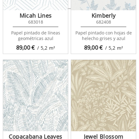
Micah Lines
Kimberly
683018
682408
Papel pintado de líneas
Papel pintado con hojas de
geométricas azul
helecho grises y azul
89,00
€
89,00
€
/ 5,2
m²
/ 5,2
m²
Copacabana Leaves
Jewel Blossom