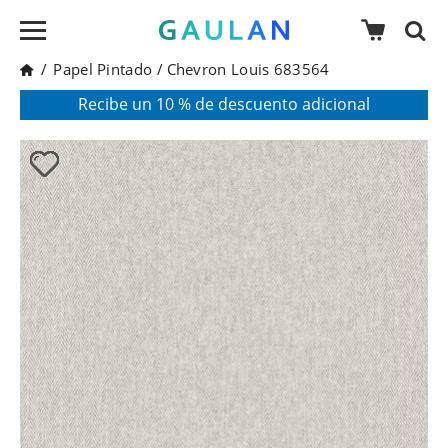
/
Papel Pintado
/
Chevron Louis 683564
* Válido para pedidos superiores a 120€
Pon en tu cesta el código:
AGOSTO2026
Recibe un 10 % de descuento adicional