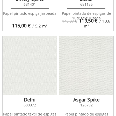
681401
681185
Papel pintado espiga jaspeada
Papel pintado de espigas de
Yute texturizada
119,50
€
/ 10,6
149,37 €
115,00
€
/ 5,2
m²
m²
Delhi
Asgar Spike
680972
128792
Papel pintado textil de espigas
Papel pintado de espigas