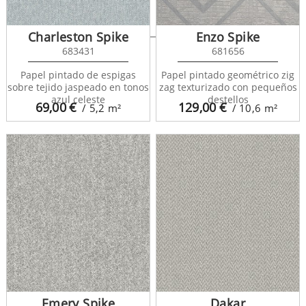
Chevron Louis 683561
Charleston Spike
Enzo Spike
683431
681656
Papel pintado de espigas
Papel pintado geométrico zig
sobre tejido jaspeado en tonos
zag texturizado con pequeños
azul celeste
destellos
69,00
€
129,00
€
/ 5,2
m²
/ 10,6
m²
Emery Spike
Dakar