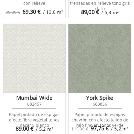
con relieve
trenzadas en relieve tono gris
claro
69,30
€
89,00
€
/ 10,6
m²
99,00 €
/ 5,3
m²
Mumbai Wide
York Spike
682457
683856
Papel pintado de espigas
Papel pintado de espigas
efecto fibra vegetal tonos
chevrón con efecto tejido de
nácar y blanco
hilo fino en tonos verde
97,75
€
89,00
€
/ 5,2
m²
/ 5,2
m²
115,00 €