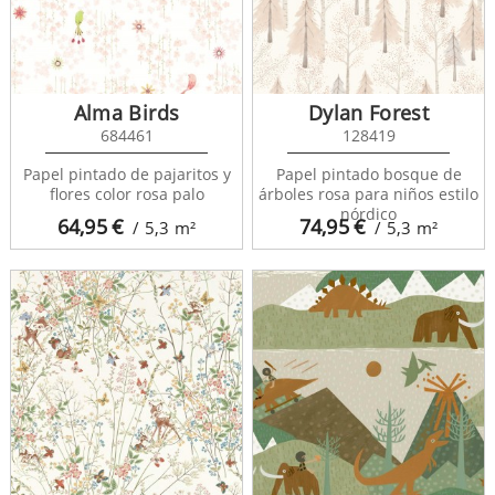
Alma Birds
Dylan Forest
684461
128419
Papel pintado de pajaritos y
Papel pintado bosque de
flores color rosa palo
árboles rosa para niños estilo
nórdico
64,95
€
74,95
€
/ 5,3
m²
/ 5,3
m²