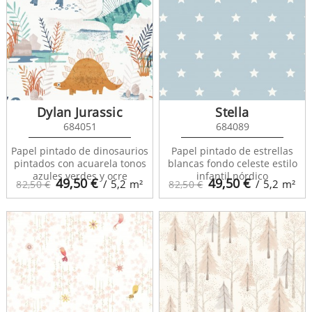
Dylan Jurassic
Stella
684051
684089
Papel pintado de dinosaurios
Papel pintado de estrellas
pintados con acuarela tonos
blancas fondo celeste estilo
azules verdes y ocre
infantil nórdico
49,50
€
49,50
€
/ 5,2
m²
/ 5,2
m²
82,50 €
82,50 €