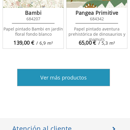
Bambi
Pangea Primitive
684207
684342
Papel pintado Bambi en jardín
Papel pintado aventura
floral fondo blanco
prehistórica de dinosaurios y
mamuts
139,00
€
65,00
€
/ 6,9
m²
/ 5,3
m²
Ver más productos
Atención al cliente