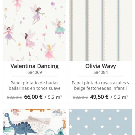
Valentina Dancing
Olivia Wavy
684069
684084
Papel pintado de hadas
Papel pintado rayas azules y
bailarinas en tonos suave
beige festoneadas infantil
66,00
€
49,50
€
/ 5,2
m²
/ 5,2
m²
82,50 €
82,50 €