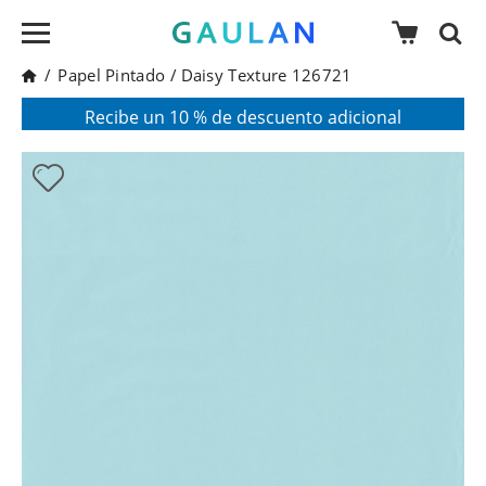
/
Papel Pintado
/
Daisy Texture 126721
* Válido para pedidos superiores a 120€
Pon en tu cesta el código:
AGOSTO2026
Recibe un 10 % de descuento adicional