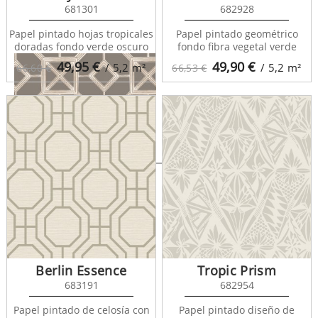
681301
682928
Papel pintado hojas tropicales
Papel pintado geométrico
doradas fondo verde oscuro
fondo fibra vegetal verde
49,95
€
49,90
€
/ 5,2
m²
/ 5,2
m²
66,60 €
66,53 €
Evan House 682295
Berlin Essence
Tropic Prism
683191
682954
Papel pintado de celosía con
Papel pintado diseño de