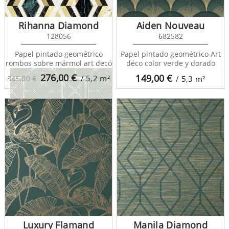
Evan House 682292
Rihanna Diamond
Aiden Nouveau
128056
682582
Papel pintado geométrico
Papel pintado geométrico Art
rombos sobre mármol art decó
déco color verde y dorado
276,00
€
149,00
€
/ 5,2
m²
345,00 €
/ 5,3
m²
Evan House 682294
Luxury Flamand
Manila Diamond