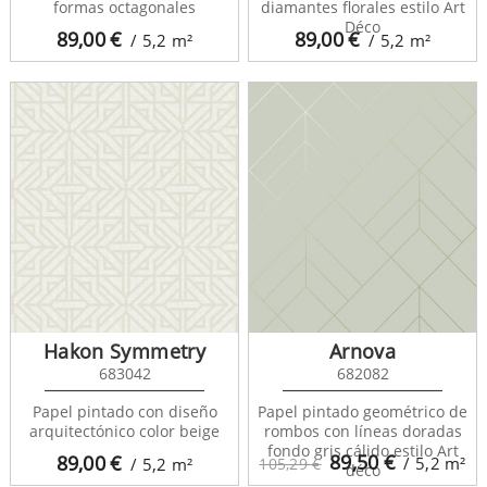
formas octagonales
diamantes florales estilo Art
Déco
89,00
€
89,00
€
/ 5,2
m²
/ 5,2
m²
Hakon Symmetry
Arnova
683042
682082
Papel pintado con diseño
Papel pintado geométrico de
arquitectónico color beige
rombos con líneas doradas
fondo gris cálido estilo Art
89,50
€
89,00
€
/ 5,2
m²
/ 5,2
m²
105,29 €
déco