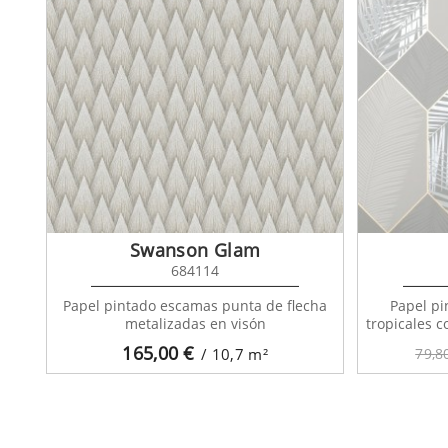
Swanson Glam
684114
Papel pintado escamas punta de flecha
Papel pi
metalizadas en visón
tropicales c
165,00
€
/ 10,7
m²
79,8