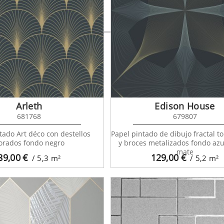
 House 682294
Arleth
Edison House
681768
679807
tado Art déco con destellos
Papel pintado de dibujo fractal t
orados fondo negro
y broces metalizados fondo azu
mate
89,00
€
129,00
€
/ 5,3
m²
/ 5,2
m²