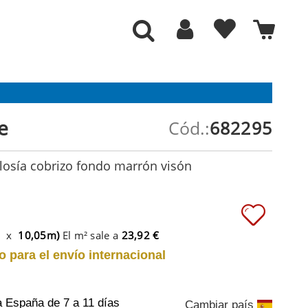
e
Cód.:
682295
losía cobrizo fondo marrón visón
m x
10,05m)
El m² sale a
23,92 €
o para el envío internacional
a España
de 7 a 11 días
Cambiar país