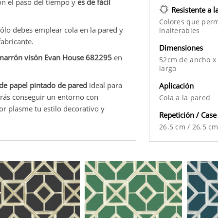
on el paso del tiempo y
es de fácil
Resistente a l
Colores que per
sólo debes emplear cola en la pared y
inalterables
fabricante.
Dimensiones
o marrón visón Evan House 682295
en
52cm de ancho x
largo
 de papel pintado de pared
ideal para
Aplicación
odrás conseguir un entorno con
Cola a la pared
or plasme tu estilo decorativo y
Repetición / Case
26.5 cm
/
26.5 c