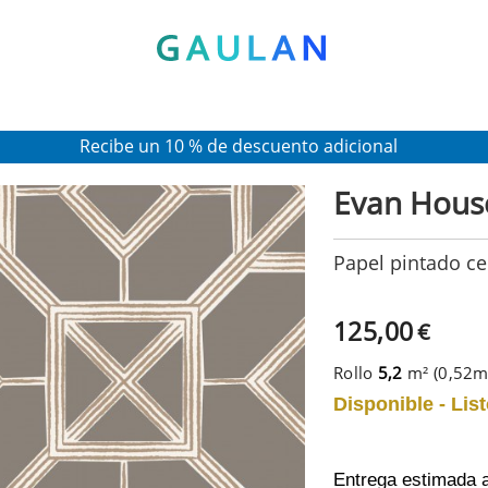
* Válido para pedidos superiores a 120€
Pon en tu cesta el código:
AGOSTO2026
Recibe un 10 % de descuento adicional
Evan Hous
Papel pintado ce
125,00
€
Rollo
5,2
m² (0,52
Disponible - List
Entrega estimada 