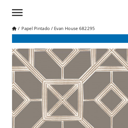
/
Papel Pintado
/
Evan House 682295