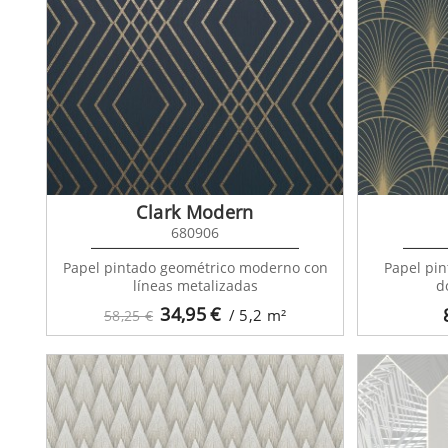
Evan
Clark Modern
680906
Papel pintado geométrico moderno con
Papel pin
líneas metalizadas
d
34,95
€
/ 5,2
m²
58,25 €