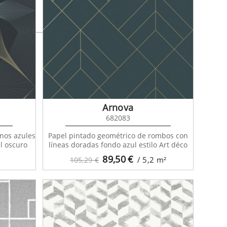
Arnova
682083
onos azules
Papel pintado geométrico de rombos con
l oscuro
líneas doradas fondo azul estilo Art déco
89,50
€
/ 5,2
m²
105,29 €