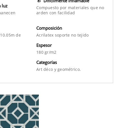
Difícilmente inflamable
a luz
Compuesto por materiales que no
manecen
arden con facilidad
Composición
 10.05m de
Acrilatex soporte no tejido
Espesor
180 gr/m2
Categorías
Art déco
y
geométrico.
m