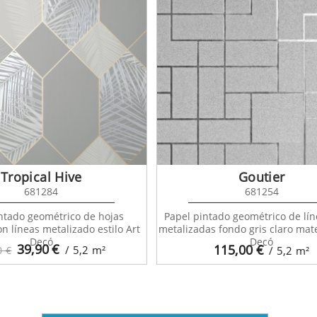
Tropical Hive
Goutier
681284
681254
ntado geométrico de hojas
Papel pintado geométrico de lín
on líneas metalizado estilo Art
metalizadas fondo gris claro mate
Decó
Decó
39,90
€
115,00
€
/ 5,2
m²
0 €
/ 5,2
m²