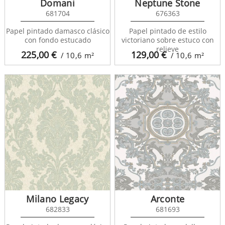
Domani
Neptune Stone
681704
676363
Papel pintado damasco clásico
Papel pintado de estilo
con fondo estucado
victoriano sobre estuco con
relieve
225,00
€
129,00
€
/ 10,6
m²
/ 10,6
m²
Milano Legacy
Arconte
682833
681693