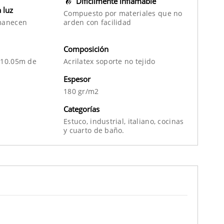
Difícilmente inflamable
a luz
Compuesto por materiales que no
manecen
arden con facilidad
Composición
 10.05m de
Acrilatex soporte no tejido
Espesor
180 gr/m2
Categorías
Estuco,
industrial,
italiano,
cocinas
y
cuarto de baño.