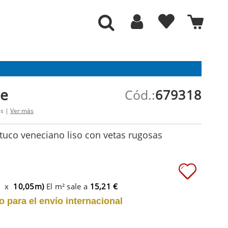
ne
Cód.:
679318
es |
Ver más
tuco veneciano liso con vetas rugosas
m x
10,05m)
El m² sale a
15,21 €
o para el envío internacional