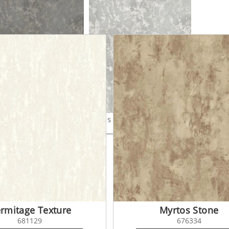
is Stone 679354
Travis Stone 679355
rmitage Texture
Myrtos Stone
681129
676334