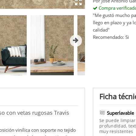
Por
José Antonio Ga
Compra verificad
"Me gustó mucho par
llego en plazo y ya 
calidad"
Recomendado: Si
Ficha técni
so con vetas rugosas Travis
Superlavable
Se puede limpiar
profundidad, text
osición vinílica con soporte no tejido
muy resistentes