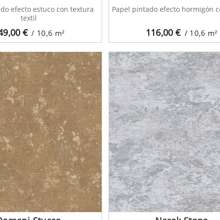
ado efecto estuco con textura
Papel pintado efecto hormigón c
textil
49,00
€
116,00
€
/ 10,6
m²
/ 10,6
m²