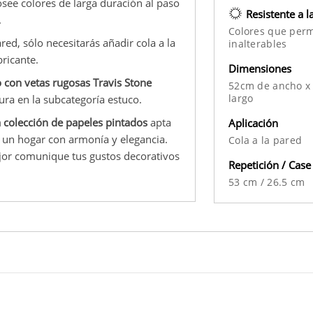
osee colores de larga duración al paso
Resistente a l
.
Colores que per
red, sólo necesitarás añadir cola a la
inalterables
ricante.
Dimensiones
o con vetas rugosas Travis Stone
52cm de ancho x
largo
tura en la subcategoría estuco.
 colección de papeles pintados
apta
Aplicación
s un hogar con armonía y elegancia.
Cola a la pared
jor comunique tus gustos decorativos
Repetición / Case
53 cm
/
26.5 cm