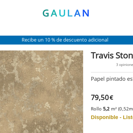
* Válido para pedidos superiores a 120€
Pon en tu cesta el código:
AGOSTO2026
Recibe un 10 % de descuento adicional
Travis Sto
3 opinion
Papel pintado es
79,50
€
Rollo
5,2
m² (0,52
Disponible - List