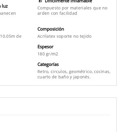
Difícilmente inflamable
a luz
Compuesto por materiales que no
manecen
arden con facilidad
Composición
 10.05m de
Acrilatex soporte no tejido
Espesor
180 gr/m2
Categorías
Retro,
circulos,
geométrico,
cocinas,
cuarto de baño
y
japonés.