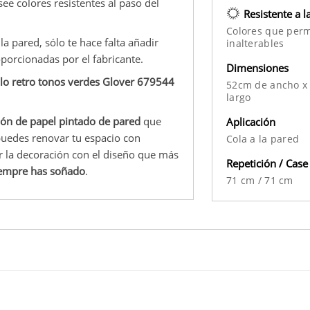
see colores resistentes al paso del
Resistente a l
Colores que per
a pared, sólo te hace falta añadir
inalterables
oporcionadas por el fabricante.
Dimensiones
ilo retro tonos verdes Glover 679544
52cm de ancho x
largo
ión de papel pintado de pared
que
Aplicación
puedes renovar tu espacio con
Cola a la pared
r la decoración con el diseño que más
Repetición / Case
iempre has soñado
.
71 cm
/
71 cm