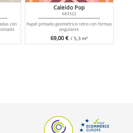
Caleido Pop
683322
nadas con
Papel pintado geométrico retro con formas
 tostado
angulares
69,00
€
/ 5,3
m²