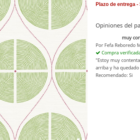
Plazo de entrega -
Opiniones del p
muy con
Por
Fefa Reboredo 
Compra verificad
"Estoy muy contenta 
arriba y ha quedado
Recomendado: Si