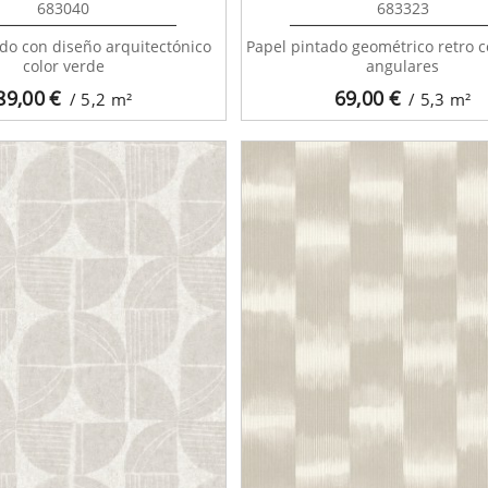
683040
683323
do con diseño arquitectónico
Papel pintado geométrico retro 
color verde
angulares
89,00
€
69,00
€
/ 5,2
m²
/ 5,3
m²