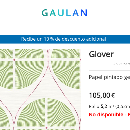
* Válido para pedidos superiores a 120€
Pon en tu cesta el código:
AGOSTO2026
Recibe un 10 % de descuento adicional
Glover
3 opinion
Papel pintado ge
105,00
€
Rollo
5,2
m² (0,52
No disponible - 