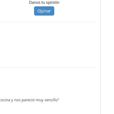
Danos tu opinión
Opinar
Opina
cocina y nos pareció muy sencillo"