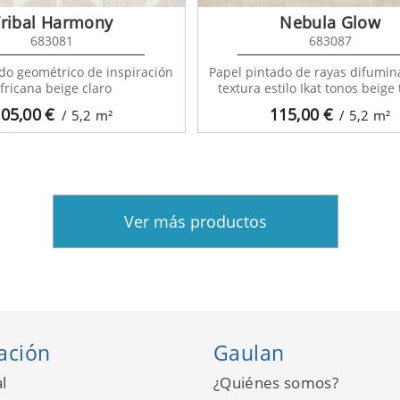
Tribal Harmony
Nebula Glow
683081
683087
do geométrico de inspiración
Papel pintado de rayas difumi
fricana beige claro
textura estilo Ikat tonos beige
05,00
€
115,00
€
/ 5,2
m²
/ 5,2
m²
Ver más productos
ación
Gaulan
l
¿Quiénes somos?