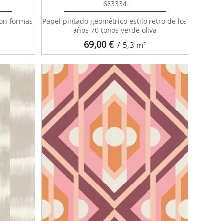
683334
con formas
Papel pintado geométrico estilo retro de los
años 70 tonos verde oliva
69,00
€
/ 5,3
m²