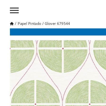
/
Papel Pintado
/
Glover 679544